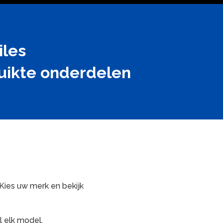
iles
ruikte onderdelen
Kies uw merk en bekijk
 elk model.