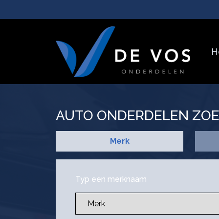
H
AUTO ONDERDELEN ZO
Merk
Typ een merknaam