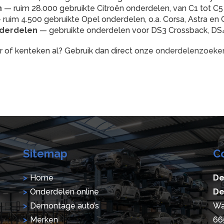
n
— ruim 28.000 gebruikte Citroën onderdelen, van C1 tot C5 
ruim 4.500 gebruikte Opel onderdelen, o.a. Corsa, Astra en 
derdelen
— gebruikte onderdelen voor DS3 Crossback, DS
 of kenteken al? Gebruik dan direct onze
onderdelenzoeke
Sitemap
C
Home
De
Onderdelen online
De
Demontage auto’s
Wa
Merken
66