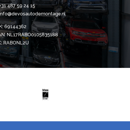
+31 487 59 24 15
info@devosautodemontage.nl
K: 69144362
AN: NL17RABO0105835188
C: RABONL2U