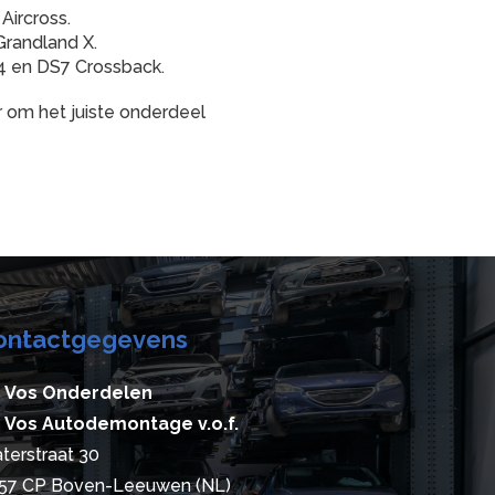
Aircross.
Grandland X.
4 en DS7 Crossback.
r
om het juiste onderdeel
ontactgegevens
 Vos Onderdelen
 Vos Autodemontage v.o.f.
terstraat 30
57 CP Boven-Leeuwen (NL)