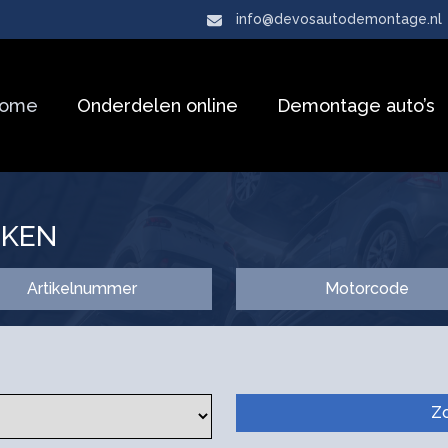
info@devosautodemontage.nl
ome
Onderdelen online
Demontage auto’s
EKEN
Artikelnummer
Motorcode
Z