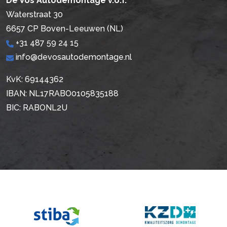
De Vos Autodemontage v.o.f.
Waterstraat 30
6657 CP Boven-Leeuwen (NL)
+31 487 59 24 15
info@devosautodemontage.nl
KvK: 69144362
IBAN: NL17RABO0105835188
BIC: RABONL2U