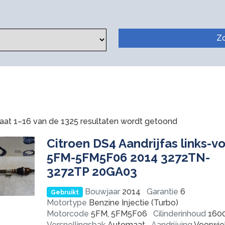
Z
aat 1–16 van de 1325 resultaten wordt getoond
Citroen DS4 Aandrijfas links-v
5FM-5FM5F06 2014 3272TN-
3272TP 20GA03
Bouwjaar
2014
Garantie
6
Gebruikt
Motortype
Benzine Injectie (Turbo)
Motorcode
5FM, 5FM5F06
Cilinderinhoud
160
Versnellingsbak
Automaat
Aandrijving
Voorwie