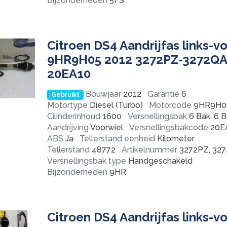
Bijzonderheden
5FS
Citroen DS4 Aandrijfas links-v
9HR9H05 2012 3272PZ-3272Q
20EA10
Bouwjaar
2012
Garantie
6
Gebruikt
Motortype
Diesel (Turbo)
Motorcode
9HR9H0
Cilinderinhoud
1600
Versnellingsbak
6 Bak, 6 
Aandrijving
Voorwiel
Versnellingsbakcode
20E
ABS
Ja
Tellerstand eenheid
Kilometer
Tellerstand
48772
Artikelnummer
3272PZ, 32
Versnellingsbak type
Handgeschakeld
Bijzonderheden
9HR
Citroen DS4 Aandrijfas links-v