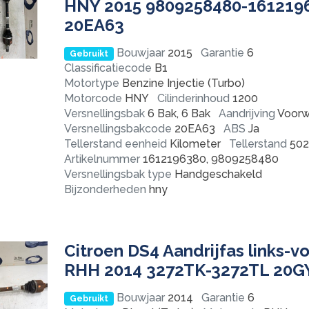
HNY 2015 9809258480-161219
20EA63
Bouwjaar
2015
Garantie
6
Gebruikt
Classificatiecode
B1
Motortype
Benzine Injectie (Turbo)
Motorcode
HNY
Cilinderinhoud
1200
Versnellingsbak
6 Bak, 6 Bak
Aandrijving
Voorw
Versnellingsbakcode
20EA63
ABS
Ja
Tellerstand eenheid
Kilometer
Tellerstand
502
Artikelnummer
1612196380, 9809258480
Versnellingsbak type
Handgeschakeld
Bijzonderheden
hny
Citroen DS4 Aandrijfas links-v
RHH 2014 3272TK-3272TL 20G
Bouwjaar
2014
Garantie
6
Gebruikt