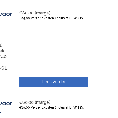
voor
€
80,00
(marge)
€
15,00
Verzendkosten (inclusief BTW 21%)
L
5
Bak
A10
73QL
Lees verder
voor
€
80,00
(marge)
€
15,00
Verzendkosten (inclusief BTW 21%)
L