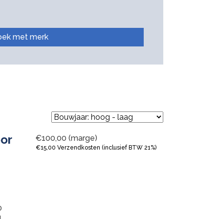
oek met merk
oor
€
100,00
(marge)
€
15,00
Verzendkosten (inclusief BTW 21%)
0
l