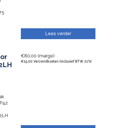
75
Lees verder
oor
€
80,00
(marge)
€
15,00
Verzendkosten (inclusief BTW 21%)
72LH
ak
P42
72LH