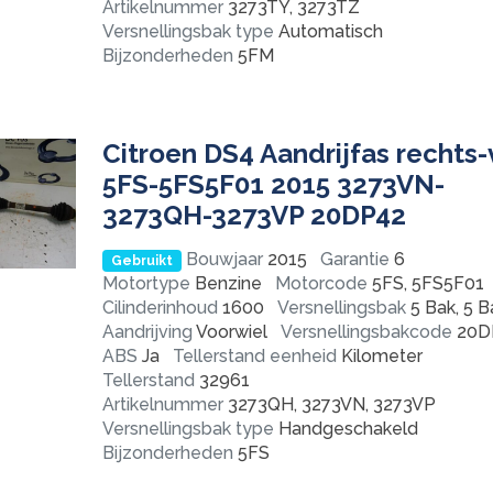
Artikelnummer
3273TY, 3273TZ
Versnellingsbak type
Automatisch
Bijzonderheden
5FM
Citroen DS4 Aandrijfas rechts-
5FS-5FS5F01 2015 3273VN-
3273QH-3273VP 20DP42
Bouwjaar
2015
Garantie
6
Gebruikt
Motortype
Benzine
Motorcode
5FS, 5FS5F01
Cilinderinhoud
1600
Versnellingsbak
5 Bak, 5 B
Aandrijving
Voorwiel
Versnellingsbakcode
20D
ABS
Ja
Tellerstand eenheid
Kilometer
Tellerstand
32961
Artikelnummer
3273QH, 3273VN, 3273VP
Versnellingsbak type
Handgeschakeld
Bijzonderheden
5FS