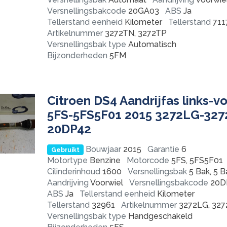
Versnellingsbakcode
20GA03
ABS
Ja
Tellerstand eenheid
Kilometer
Tellerstand
711
Artikelnummer
3272TN, 3272TP
Versnellingsbak type
Automatisch
Bijzonderheden
5FM
Citroen DS4 Aandrijfas links-v
5FS-5FS5F01 2015 3272LG-32
20DP42
Bouwjaar
2015
Garantie
6
Gebruikt
Motortype
Benzine
Motorcode
5FS, 5FS5F01
Cilinderinhoud
1600
Versnellingsbak
5 Bak, 5 B
Aandrijving
Voorwiel
Versnellingsbakcode
20D
ABS
Ja
Tellerstand eenheid
Kilometer
Tellerstand
32961
Artikelnummer
3272LG, 32
Versnellingsbak type
Handgeschakeld