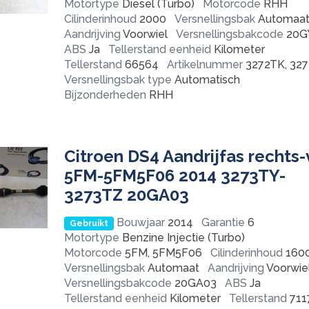
Motortype
Diesel (Turbo)
Motorcode
RHH
Cilinderinhoud
2000
Versnellingsbak
Automaa
Aandrijving
Voorwiel
Versnellingsbakcode
20G
ABS
Ja
Tellerstand eenheid
Kilometer
Tellerstand
66564
Artikelnummer
3272TK, 32
Versnellingsbak type
Automatisch
Bijzonderheden
RHH
Citroen DS4 Aandrijfas rechts-
5FM-5FM5F06 2014 3273TY-
3273TZ 20GA03
Bouwjaar
2014
Garantie
6
Gebruikt
Motortype
Benzine Injectie (Turbo)
Motorcode
5FM, 5FM5F06
Cilinderinhoud
160
Versnellingsbak
Automaat
Aandrijving
Voorwie
Versnellingsbakcode
20GA03
ABS
Ja
Tellerstand eenheid
Kilometer
Tellerstand
711