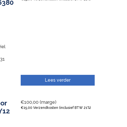
6380
iel
31
Lees verder
oor
€
100,00
(marge)
€
15,00
Verzendkosten (inclusief BTW 21%)
Y12