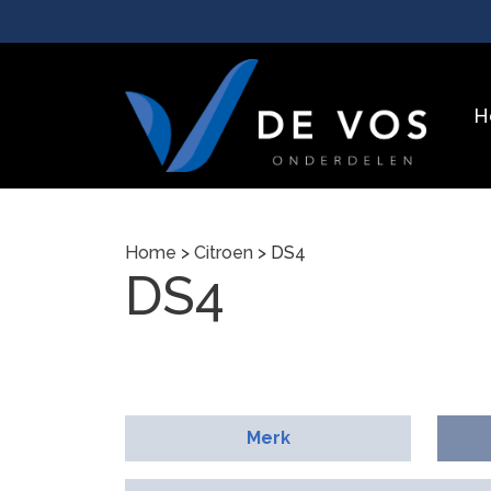
H
Home
>
Citroen
> DS4
DS4
Merk