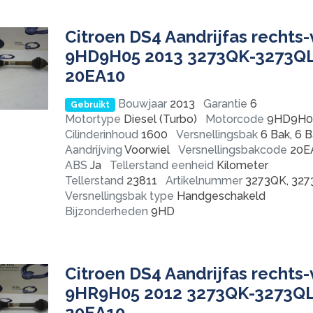
Citroen DS4 Aandrijfas rechts-
9HD9H05 2013 3273QK-3273Q
20EA10
Bouwjaar
2013
Garantie
6
Gebruikt
Motortype
Diesel (Turbo)
Motorcode
9HD9H0
Cilinderinhoud
1600
Versnellingsbak
6 Bak, 6 
Aandrijving
Voorwiel
Versnellingsbakcode
20E
ABS
Ja
Tellerstand eenheid
Kilometer
Tellerstand
23811
Artikelnummer
3273QK, 32
Versnellingsbak type
Handgeschakeld
Bijzonderheden
9HD
Citroen DS4 Aandrijfas rechts-
9HR9H05 2012 3273QK-3273Q
20EA10