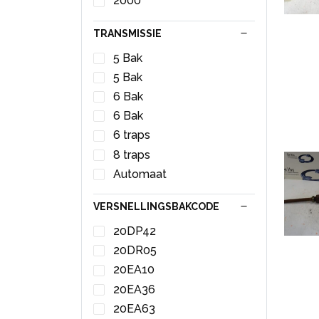
RHH
2000
Dashboardkastje
RHHRH02
Deurslot Mechaniek
TRANSMISSIE
YHZ
4Deurs links-achter
5 Bak
Deurslot Mechaniek
5 Bak
4Deurs rechts-achter
Display Interieur
6 Bak
Diversen
6 Bak
Draadloze oplader
6 traps
Draagarm links-voor
8 traps
Draagarm rechts-voor
Automaat
Driehoeks Ruit links-achter
VERSNELLINGSBAKCODE
Druklager
Dynamo
20DP42
Dynamosteun onder
20DR05
Elektrisch Raam
20EA10
Schakelaar
20EA36
Expansievat
20EA63
Extra waterpomp