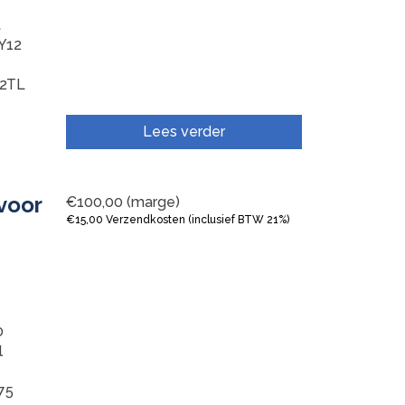
t
Y12
72TL
Lees verder
voor
€
100,00
(marge)
€
15,00
Verzendkosten (inclusief BTW 21%)
0
l
75