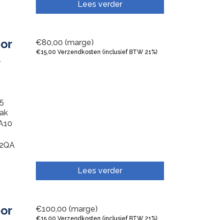
Lees verder
oor
€
80,00
(marge)
€
15,00
Verzendkosten (inclusief BTW 21%)
A
5
Bak
A10
72QA
Lees verder
oor
€
100,00
(marge)
€
15,00
Verzendkosten (inclusief BTW 21%)