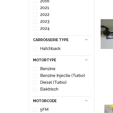
2016
Antenne
2021
Antenne (diversen)
2022
Armleuning
2023
Banden reparatieset
2024
Bekleding Set (compleet)
Beschermplaat bodem
CARROSSERIE TYPE
Binnenspiegel
Hatchback
Binnenverlichting achter
Binnenverlichting voor
MOTORTYPE
Bobine
Benzine
Brandstofpomp Elektrisch
Benzine Injectie (Turbo)
Brandstofpomp
Diesel (Turbo)
Mechanisch
Elektrisch
Buitenspiegel links
Buitenspiegel rechts
MOTORCODE
Bumperframe achter
5FM
Bumperframe voor