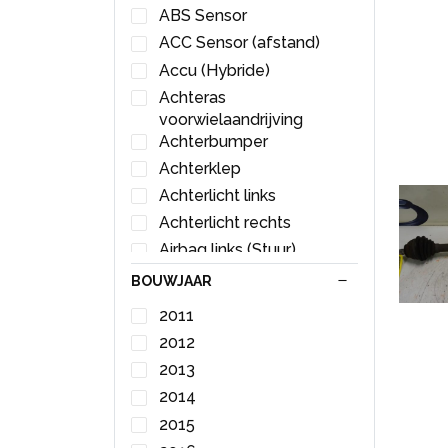
ABS Sensor
ACC Sensor (afstand)
Accu (Hybride)
Achteras
voorwielaandrijving
Achterbumper
Achterklep
Achterlicht links
Achterlicht rechts
Airbag links (Stuur)
Airbag rechts (Dashboard)
BOUWJAAR
Airbag Sensor
2011
Airco Leiding
2012
Airco Radiateur
2013
Aircopomp
2014
Aircopomp Steun
2015
Alarm module