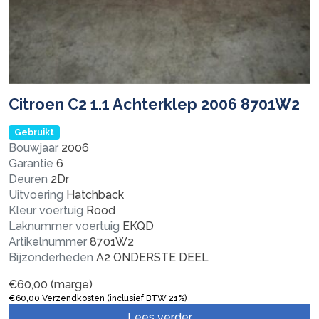
Citroen C2 1.1 Achterklep 2006 8701W2
Gebruikt
Bouwjaar
2006
Garantie
6
Deuren
2Dr
Uitvoering
Hatchback
Kleur voertuig
Rood
Laknummer voertuig
EKQD
Artikelnummer
8701W2
Bijzonderheden
A2 ONDERSTE DEEL
€
60,00
(marge)
€
60,00
Verzendkosten (inclusief BTW 21%)
Lees verder