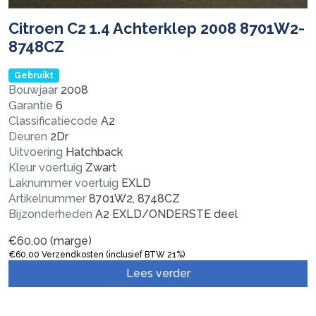
Citroen C2 1.4 Achterklep 2008 8701W2-
8748CZ
Gebruikt
Bouwjaar
2008
Garantie
6
Classificatiecode
A2
Deuren
2Dr
Uitvoering
Hatchback
Kleur voertuig
Zwart
Laknummer voertuig
EXLD
Artikelnummer
8701W2, 8748CZ
Bijzonderheden
A2 EXLD/ONDERSTE deel
€
60,00
(marge)
€
60,00
Verzendkosten (inclusief BTW 21%)
Lees verder