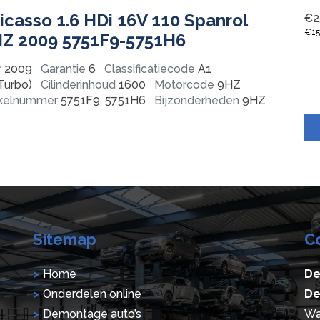
icasso 1.6 HDi 16V 110 Spanrol
€
2
€
1
HZ 2009 5751F9-5751H6
r
2009
Garantie
6
Classificatiecode
A1
Turbo)
Cilinderinhoud
1600
Motorcode
9HZ
ikelnummer
5751F9, 5751H6
Bijzonderheden
9HZ
Sitemap
C
Home
De
Onderdelen online
De
Demontage auto’s
Wa