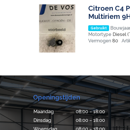
Citroen C4 P
Multiriem 9
Bouwjaa
Gebruikt
Motortype
Diesel (
Vermogen
80
Art
Openingstijden
Maandag
08:00 – 18:00
Dinsdag
08:00 – 18:00
Woensdag
08:00 – 18:00