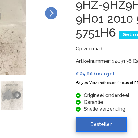
9HZ-9HZ9H
9H01 2010 
5751H6
Gebru
Op voorraad
Artikelnummer:
1403136
Ca
€
25,00
(marge)
€
15,00
Verzendkosten (inclusief 
Origineel onderdeel
Garantie
Snelle verzending
Bestellen