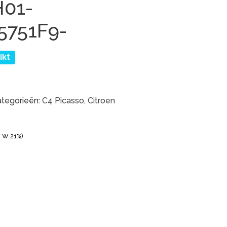
01-
5751F9-
ikt
tegorieën:
C4 Picasso
,
Citroen
BTW 21%)