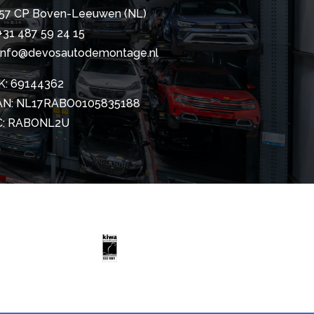
57 CP Boven-Leeuwen (NL)
+31 487 59 24 15
info@devosautodemontage.nl
K: 69144362
AN: NL17RABO0105835188
C: RABONL2U