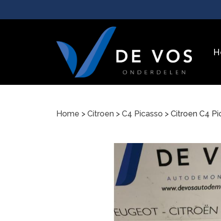
H
Home
>
Citroen
>
C4 Picasso
> Citroen C4 P