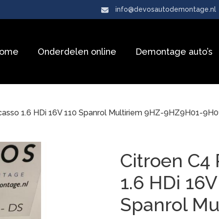
info@devosautodemontage.nl
ome
Onderdelen online
Demontage auto’s
icasso 1.6 HDi 16V 110 Spanrol Multiriem 9HZ-9HZ9H01-9H
Citroen C4 
1.6 HDi 16V
Spanrol Mu