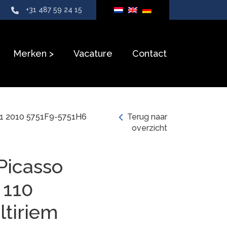
+31 487 59 24 15
Merken
Vacature
Contact
01 2010 5751F9-5751H6
Terug naar
overzicht
Picasso
 110
ltiriem