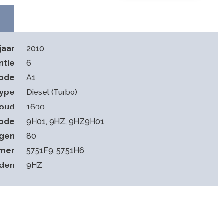
jaar
2010
ntie
6
code
A1
type
Diesel (Turbo)
houd
1600
ode
9H01, 9HZ, 9HZ9H01
gen
80
mmer
5751F9, 5751H6
eden
9HZ