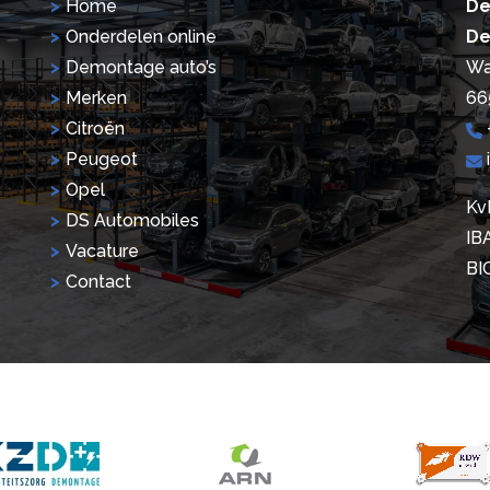
Home
De
Onderdelen online
De
Demontage auto’s
Wa
Merken
66
Citroën
Peugeot
Opel
Kv
DS Automobiles
IB
Vacature
BI
Contact