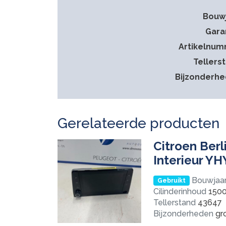
Bouw
Gara
Artikelnu
Tellers
Bijzonderh
Gerelateerde producten
Citroen Berl
Interieur Y
Bouwjaa
Gebruikt
Cilinderinhoud
150
Tellerstand
43647
Bijzonderheden
gro