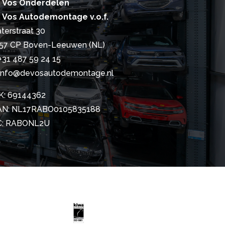
 Vos Onderdelen
 Vos Autodemontage v.o.f.
terstraat 30
57 CP Boven-Leeuwen (NL)
+31 487 59 24 15
info@devosautodemontage.nl
K: 69144362
AN: NL17RABO0105835188
C: RABONL2U