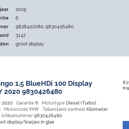
jaar
2019
ntie
6
mmer
9828422080, 9830426480
tand
3147
eden
groot display
ingo 1.5 BlueHDi 100 Display
€
2
€
1
HY 2020 9830426480
r
2020
Garantie
6
Motortype
Diesel (Turbo)
0
Motorcode
YHY
Tellerstand eenheid
Kilometer
Artikelnummer
9830426480
ot display/krasjes in glas