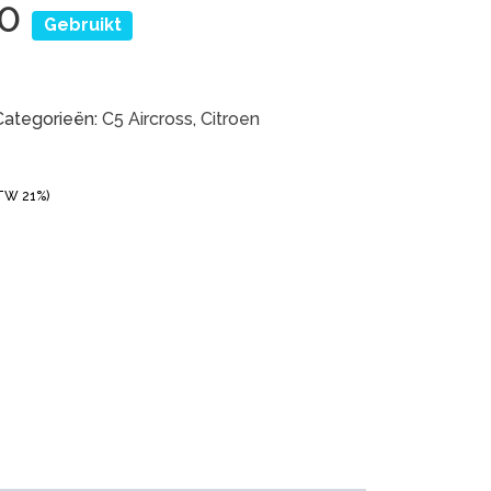
80
Gebruikt
Categorieën:
C5 Aircross
,
Citroen
BTW 21%)