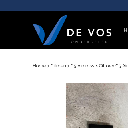
H
Home
>
Citroen
>
C5 Aircross
> Citroen C5 A