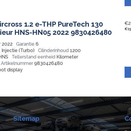
ircross 1.2 e-THP PureTech 130
€
2
€
1
erieur HNS-HN05 2022 9830426480
r
2022
Garantie
6
Injectie (Turbo)
Cilinderinhoud
1200
HNS
Tellerstand eenheid
Kilometer
Artikelnummer
9830426480
ot display
Sitemap
C