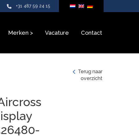
+31 487 59 24 15
Merken
Vacature
Contact
Terug naar
overzicht
Aircross
isplay
426480-