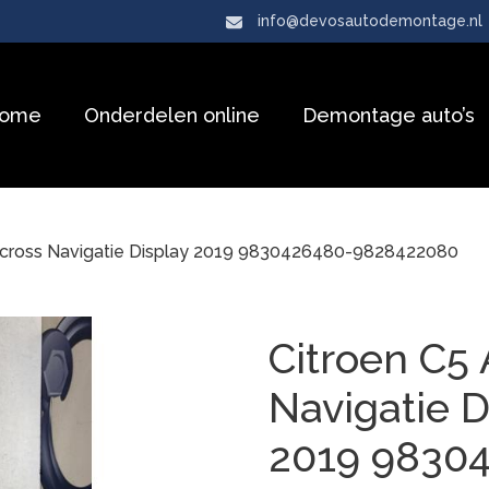
info@devosautodemontage.nl
ome
Onderdelen online
Demontage auto’s
ircross Navigatie Display 2019 9830426480-9828422080
Citroen C5 
Navigatie D
2019 9830