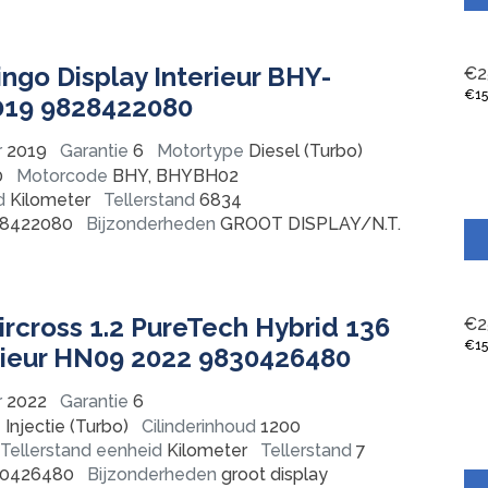
ingo Display Interieur BHY-
€
2
€
1
19 9828422080
r
2019
Garantie
6
Motortype
Diesel (Turbo)
0
Motorcode
BHY, BHYBH02
d
Kilometer
Tellerstand
6834
8422080
Bijzonderheden
GROOT DISPLAY/N.T.
ircross 1.2 PureTech Hybrid 136
€
2
€
1
erieur HN09 2022 9830426480
r
2022
Garantie
6
Injectie (Turbo)
Cilinderinhoud
1200
Tellerstand eenheid
Kilometer
Tellerstand
7
0426480
Bijzonderheden
groot display