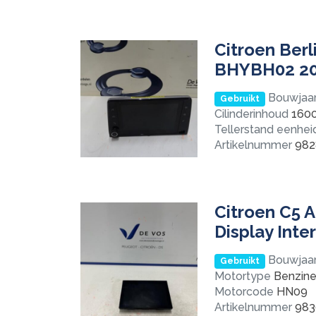
Citroen Berl
BHYBH02 20
Bouwjaa
Gebruikt
Cilinderinhoud
160
Tellerstand eenhei
Artikelnummer
982
Citroen C5 A
Display Int
Bouwjaa
Gebruikt
Motortype
Benzine 
Motorcode
HN09
Artikelnummer
983