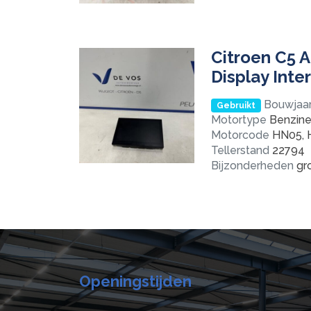
Citroen C5 A
Display Int
Bouwjaa
Gebruikt
Motortype
Benzine 
Motorcode
HN05, 
Tellerstand
22794
Bijzonderheden
gro
Openingstijden