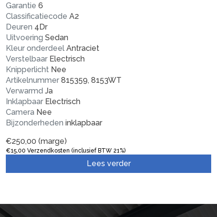
Garantie
6
Classificatiecode
A2
Deuren
4Dr
Uitvoering
Sedan
Kleur onderdeel
Antraciet
Verstelbaar
Electrisch
Knipperlicht
Nee
Artikelnummer
815359, 8153WT
Verwarmd
Ja
Inklapbaar
Electrisch
Camera
Nee
Bijzonderheden
inklapbaar
€
250,00
(marge)
€
15,00
Verzendkosten (inclusief BTW 21%)
Lees verder