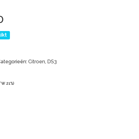
0
ikt
ategorieën:
Citroen
,
DS3
BTW 21%)