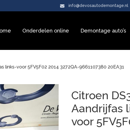
info@devosautodemontage.nl
ome
Onderdelen online
Demontage auto’s
jfas links-voor 5FV5F02 2014 3272QA-9661107380 20EA31
Citroen DS
Aandrijfas l
voor 5FV5F