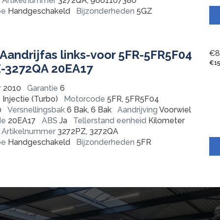
Artikelnummer
3272QA, 9661107380
pe
Handgeschakeld
Bijzonderheden
5GZ
Aandrijfas links-voor 5FR-5FR5F04
€
8
€
1
Z-3272QA 20EA17
r
2010
Garantie
6
Injectie (Turbo)
Motorcode
5FR, 5FR5F04
0
Versnellingsbak
6 Bak, 6 Bak
Aandrijving
Voorwiel
de
20EA17
ABS
Ja
Tellerstand eenheid
Kilometer
Artikelnummer
3272PZ, 3272QA
pe
Handgeschakeld
Bijzonderheden
5FR