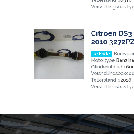
Tellerstand
40910
Versnellingsbak ty
Citroen DS3 
2010 3272P
Bouwjaa
Gebruikt
Motortype
Benzine 
Cilinderinhoud
160
Versnellingsbakco
Tellerstand
42018
Versnellingsbak ty