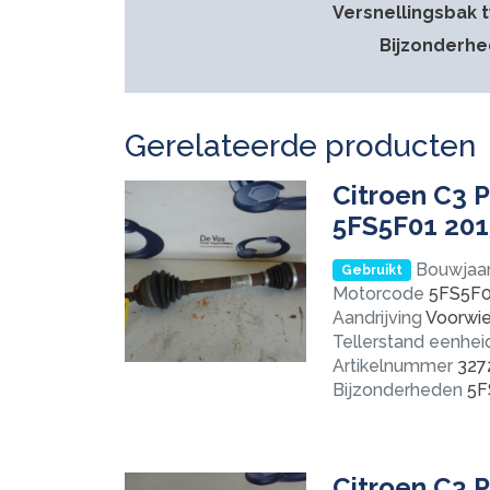
Versnellingsbak 
Bijzonderh
Gerelateerde producten
Citroen C3 P
5FS5F01 20
Bouwjaa
Gebruikt
Motorcode
5FS5F0
Aandrijving
Voorwie
Tellerstand eenhei
Artikelnummer
327
Bijzonderheden
5F
Citroen C3 P