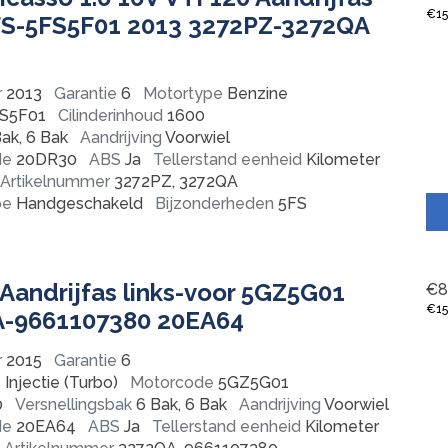
€
1
5FS-5FS5F01 2013 3272PZ-3272QA
r
2013
Garantie
6
Motortype
Benzine
FS5F01
Cilinderinhoud
1600
ak, 6 Bak
Aandrijving
Voorwiel
de
20DR30
ABS
Ja
Tellerstand eenheid
Kilometer
Artikelnummer
3272PZ, 3272QA
pe
Handgeschakeld
Bijzonderheden
5FS
Aandrijfas links-voor 5GZ5G01
€
8
€
1
A-9661107380 20EA64
r
2015
Garantie
6
Injectie (Turbo)
Motorcode
5GZ5G01
0
Versnellingsbak
6 Bak, 6 Bak
Aandrijving
Voorwiel
de
20EA64
ABS
Ja
Tellerstand eenheid
Kilometer