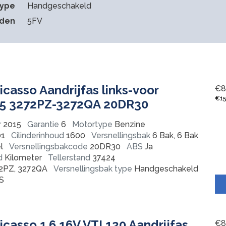
type
Handgeschakeld
eden
5FV
icasso Aandrijfas links-voor
€
8
€
1
15 3272PZ-3272QA 20DR30
r
2015
Garantie
6
Motortype
Benzine
1
Cilinderinhoud
1600
Versnellingsbak
6 Bak, 6 Bak
l
Versnellingsbakcode
20DR30
ABS
Ja
d
Kilometer
Tellerstand
37424
2PZ, 3272QA
Versnellingsbak type
Handgeschakeld
S
icasso 1.6 16V VTI 120 Aandrijfas
€
8