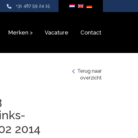
+31 487 59 24 15
Merken
Vacature
Contact
Terug naar
overzicht
3
inks-
02 2014