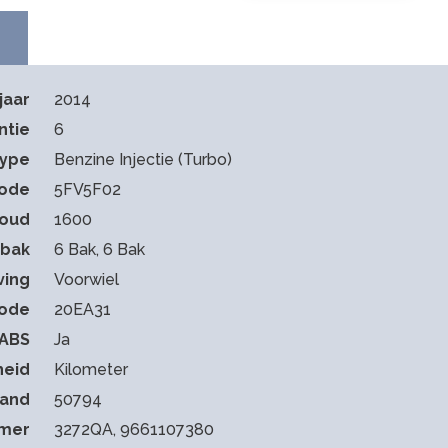
jaar
2014
ntie
6
type
Benzine Injectie (Turbo)
ode
5FV5F02
houd
1600
sbak
6 Bak, 6 Bak
ving
Voorwiel
code
20EA31
ABS
Ja
heid
Kilometer
tand
50794
mmer
3272QA, 9661107380