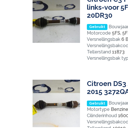
links-voor 
20DR30
Bouwjaa
Gebruikt
Motorcode
5FS, 5
Versnellingsbak
6 B
Versnellingsbakco
Tellerstand
11873
Versnellingsbak ty
Citroen DS3 
2015 3272Q
Bouwjaa
Gebruikt
Motortype
Benzine 
Cilinderinhoud
160
Versnellingsbakco