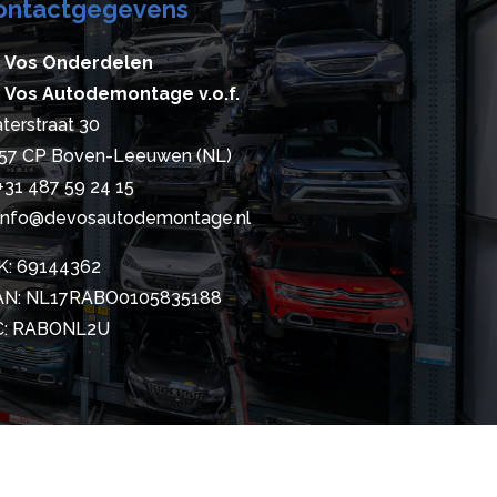
ontactgegevens
 Vos Onderdelen
 Vos Autodemontage v.o.f.
terstraat 30
57 CP Boven-Leeuwen (NL)
+31 487 59 24 15
info@devosautodemontage.nl
K: 69144362
AN: NL17RABO0105835188
C: RABONL2U