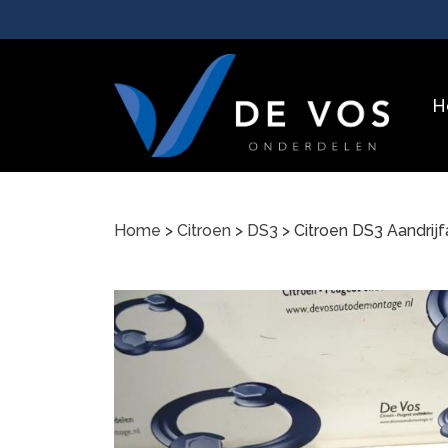
H
Home
>
Citroen
>
DS3
> Citroen DS3 Aandri