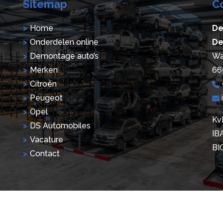
Sitemap
C
Home
De
Onderdelen online
De
Demontage auto’s
Wa
Merken
66
Citroën
Peugeot
Opel
Kv
DS Automobiles
IB
Vacature
BI
Contact