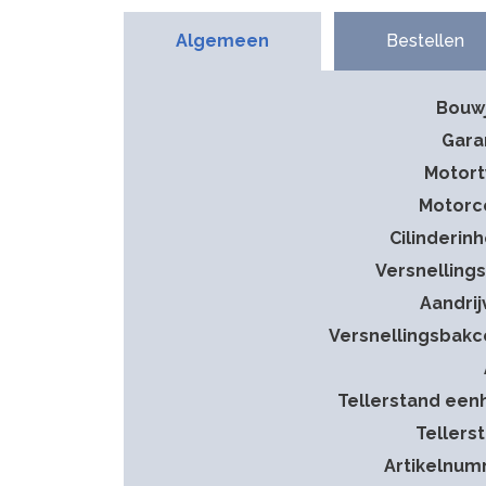
Algemeen
Bestellen
Bouw
Gara
Motor
Motorc
Cilinderin
Versnelling
Aandrij
Versnellingsbak
Tellerstand een
Tellers
Artikelnu