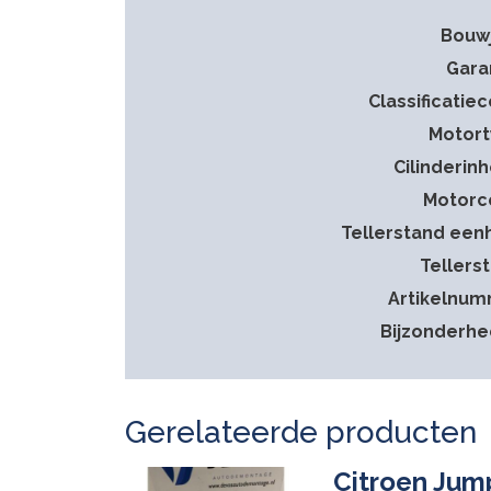
Bouw
Gara
Classificatie
Motor
Cilinderin
Motorc
Tellerstand een
Tellers
Artikelnu
Bijzonderh
Gerelateerde producten
Citroen Jum