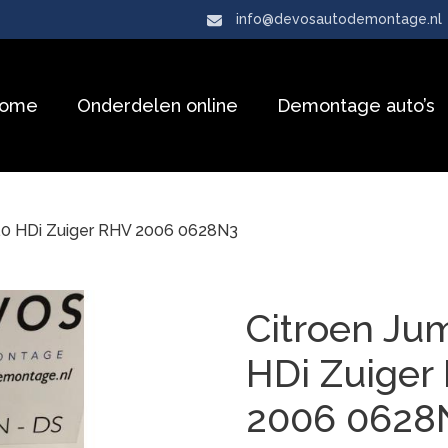
info@devosautodemontage.nl
ome
Onderdelen online
Demontage auto’s
2.0 HDi Zuiger RHV 2006 0628N3
Citroen Ju
HDi Zuiger
2006 062