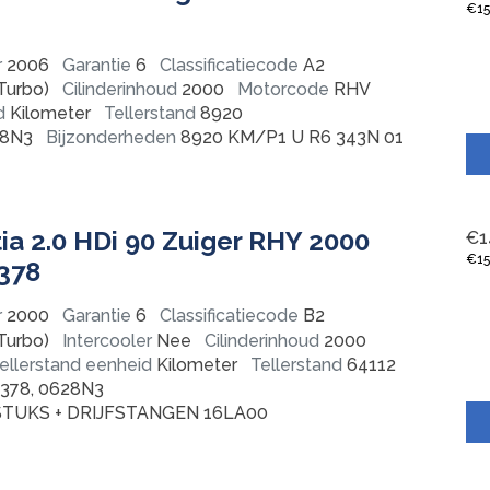
€
1
r
2006
Garantie
6
Classificatiecode
A2
Turbo)
Cilinderinhoud
2000
Motorcode
RHV
d
Kilometer
Tellerstand
8920
8N3
Bijzonderheden
8920 KM/P1 U R6 343N 01
ia 2.0 HDi 90 Zuiger RHY 2000
€
1
€
1
378
r
2000
Garantie
6
Classificatiecode
B2
Turbo)
Intercooler
Nee
Cilinderinhoud
2000
ellerstand eenheid
Kilometer
Tellerstand
64112
378, 0628N3
STUKS + DRIJFSTANGEN 16LA00