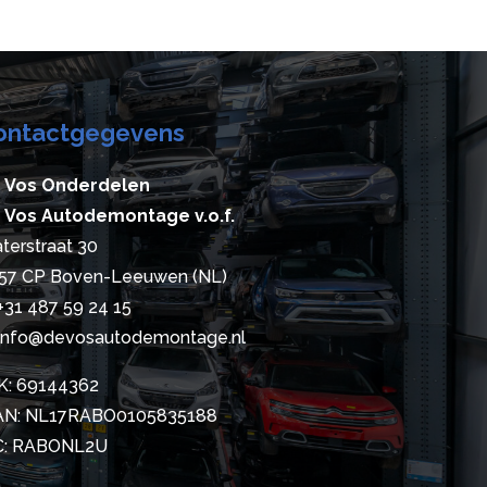
ontactgegevens
 Vos Onderdelen
 Vos Autodemontage v.o.f.
terstraat 30
57 CP Boven-Leeuwen (NL)
+31 487 59 24 15
info@devosautodemontage.nl
K: 69144362
AN: NL17RABO0105835188
C: RABONL2U