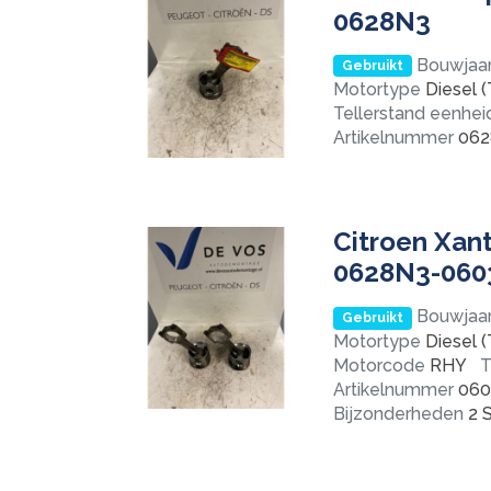
0628N3
Bouwjaa
Gebruikt
Motortype
Diesel (
Tellerstand eenhei
Artikelnummer
062
Citroen Xant
0628N3-060
Bouwjaa
Gebruikt
Motortype
Diesel (
Motorcode
RHY
T
Artikelnummer
060
Bijzonderheden
2 