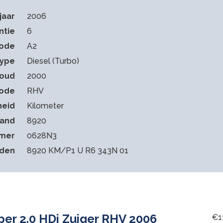
jaar
2006
ntie
6
code
A2
type
Diesel (Turbo)
houd
2000
ode
RHV
heid
Kilometer
tand
8920
mmer
0628N3
eden
8920 KM/P1 U R6 343N 01
per 2.0 HDi Zuiger RHV 2006
€
1