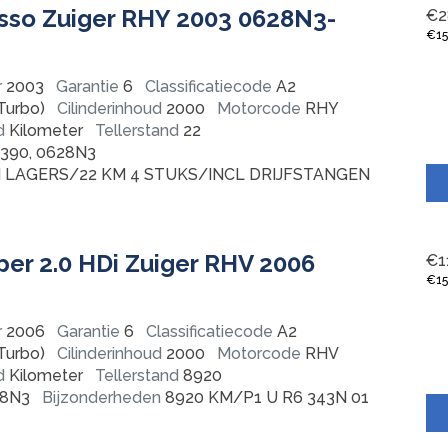
asso Zuiger RHY 2003 0628N3-
€
2
€
1
r
2003
Garantie
6
Classificatiecode
A2
Turbo)
Cilinderinhoud
2000
Motorcode
RHY
d
Kilometer
Tellerstand
22
390, 0628N3
 LAGERS/22 KM 4 STUKS/INCL DRIJFSTANGEN
per 2.0 HDi Zuiger RHV 2006
€
1
€
1
r
2006
Garantie
6
Classificatiecode
A2
Turbo)
Cilinderinhoud
2000
Motorcode
RHV
d
Kilometer
Tellerstand
8920
8N3
Bijzonderheden
8920 KM/P1 U R6 343N 01