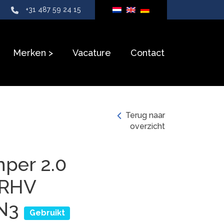
+31 487 59 24 15
Merken
Vacature
Contact
Terug naar
overzicht
mper 2.0
 RHV
8N3
Gebruikt