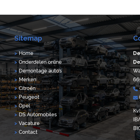
Sitemap
C
Home
De
Onderdelen online
De
Demontage auto’s
Wa
Merken
66
Citroën
Peugeot
Opel
Kv
DS Automobiles
IB
Vacature
BI
Contact