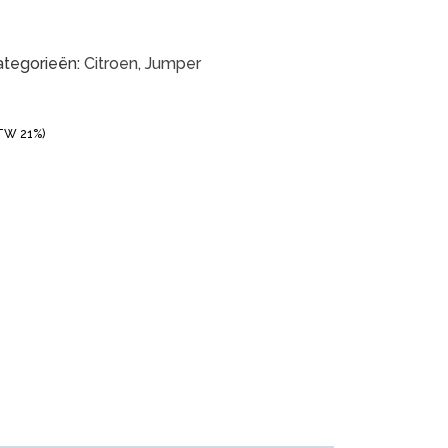
ategorieën:
Citroen
,
Jumper
BTW 21%)