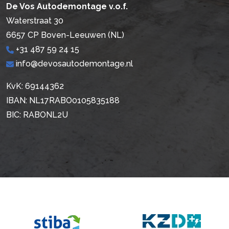
De Vos Autodemontage v.o.f.
Waterstraat 30
6657 CP Boven-Leeuwen (NL)
+31 487 59 24 15
info@devosautodemontage.nl
KvK: 69144362
IBAN: NL17RABO0105835188
BIC: RABONL2U