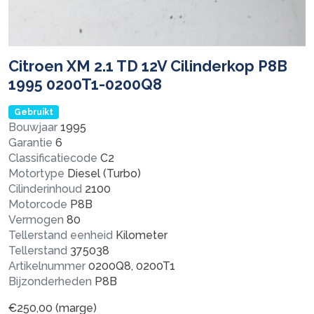
Citroen XM 2.1 TD 12V Cilinderkop P8B
1995 0200T1-0200Q8
Gebruikt
Bouwjaar
1995
Garantie
6
Classificatiecode
C2
Motortype
Diesel (Turbo)
Cilinderinhoud
2100
Motorcode
P8B
Vermogen
80
Tellerstand eenheid
Kilometer
Tellerstand
375038
Artikelnummer
0200Q8, 0200T1
Bijzonderheden
P8B
€
250,00
(marge)