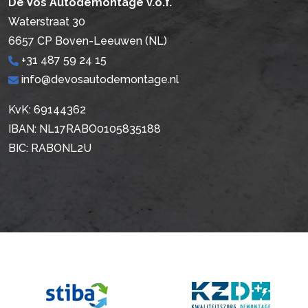
De Vos Autodemontage v.o.f.
Waterstraat 30
6657 CP Boven-Leeuwen (NL)
+31 487 59 24 15
info@devosautodemontage.nl
KvK: 69144362
IBAN: NL17RABO0105835188
BIC: RABONL2U