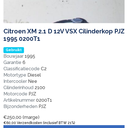
Citroen XM 2.1 D 12V VSX Cilinderkop PJZ
1995 0200T1
Gebruikt
Bouwjaar
1995
Garantie
6
Classificatiecode
C2
Motortype
Diesel
Intercooler
Nee
Cilinderinhoud
2100
Motorcode
PJZ
Artikelnummer
0200T1
Bijzonderheden
PJZ
€
250,00
(marge)
€
60,00
Verzendkosten (inclusief BTW 21%)