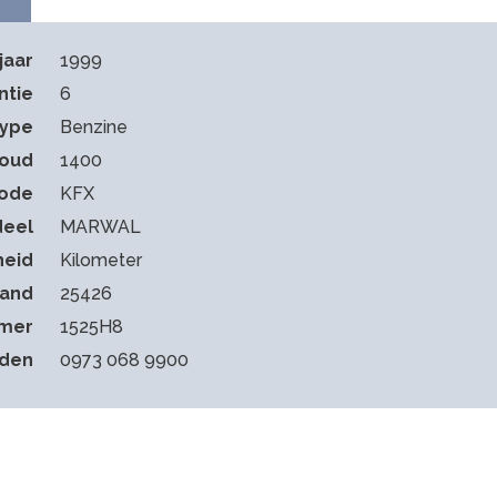
jaar
1999
ntie
6
type
Benzine
houd
1400
ode
KFX
deel
MARWAL
heid
Kilometer
tand
25426
mmer
1525H8
eden
0973 068 9900