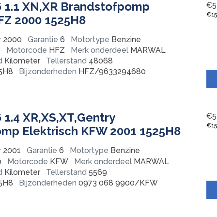
 1.1 XN,XR Brandstofpomp
€
5
€
1
HFZ 2000 1525H8
r
2000
Garantie
6
Motortype
Benzine
0
Motorcode
HFZ
Merk onderdeel
MARWAL
d
Kilometer
Tellerstand
48068
5H8
Bijzonderheden
HFZ/9633294680
 1.4 XR,XS,XT,Gentry
€
5
€
1
mp Elektrisch KFW 2001 1525H8
r
2001
Garantie
6
Motortype
Benzine
0
Motorcode
KFW
Merk onderdeel
MARWAL
d
Kilometer
Tellerstand
5569
5H8
Bijzonderheden
0973 068 9900/KFW