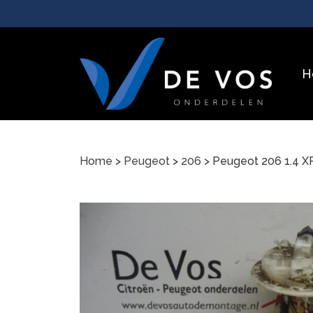
H
Home
>
Peugeot
>
206
> Peugeot 206 1.4 X