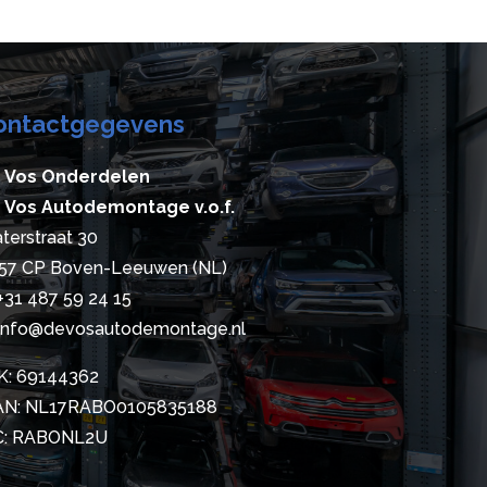
ontactgegevens
 Vos Onderdelen
 Vos Autodemontage v.o.f.
terstraat 30
57 CP Boven-Leeuwen (NL)
+31 487 59 24 15
info@devosautodemontage.nl
K: 69144362
AN: NL17RABO0105835188
C: RABONL2U