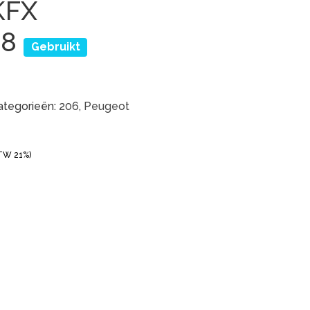
KFX
H8
Gebruikt
ategorieën:
206
,
Peugeot
BTW 21%)