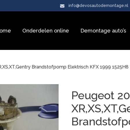
info@devosautodemontage.nl
ome
Onderdelen online
Demontage auto’s
R,XS,XT,Gentry Brandstofpomp Elektrisch KFX 1999 1525H8
Peugeot 20
XR,XS,XT,G
Brandstof