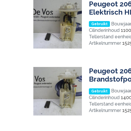
Peugeot 206
Elektrisch 
Bouwjaa
Gebruikt
Cilinderinhoud
110
Tellerstand eenhei
Artikelnummer
152
Peugeot 206
Brandstofpo
Bouwjaa
Gebruikt
Cilinderinhoud
140
Tellerstand eenhei
Artikelnummer
152