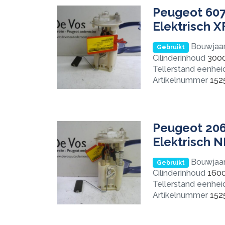
Peugeot 607
Elektrisch 
Bouwjaa
Gebruikt
Cilinderinhoud
300
Tellerstand eenhei
Artikelnummer
152
Peugeot 206
Elektrisch 
Bouwjaa
Gebruikt
Cilinderinhoud
160
Tellerstand eenhei
Artikelnummer
152