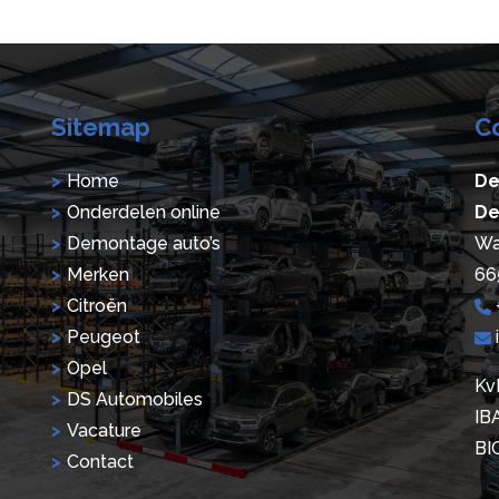
Sitemap
C
Home
De
Onderdelen online
De
Demontage auto’s
Wa
Merken
66
Citroën
Peugeot
Opel
Kv
DS Automobiles
IB
Vacature
BI
Contact