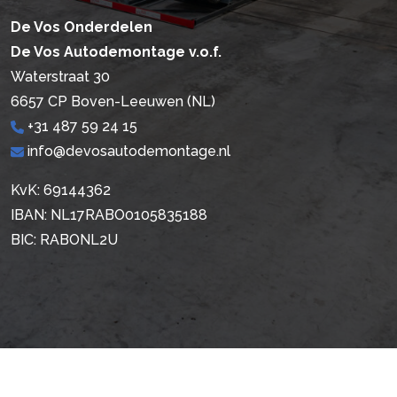
De Vos Onderdelen
De Vos Autodemontage v.o.f.
Waterstraat 30
6657 CP Boven-Leeuwen (NL)
+31 487 59 24 15
info@devosautodemontage.nl
KvK: 69144362
IBAN: NL17RABO0105835188
BIC: RABONL2U