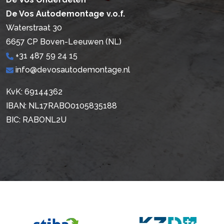
De Vos Autodemontage v.o.f.
Waterstraat 30
6657 CP Boven-Leeuwen (NL)
+31 487 59 24 15
info@devosautodemontage.nl
KvK: 69144362
IBAN: NL17RABO0105835188
BIC: RABONL2U