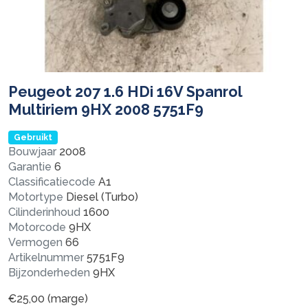
Peugeot 207 1.6 HDi 16V Spanrol
Multiriem 9HX 2008 5751F9
Gebruikt
Bouwjaar
2008
Garantie
6
Classificatiecode
A1
Motortype
Diesel (Turbo)
Cilinderinhoud
1600
Motorcode
9HX
Vermogen
66
Artikelnummer
5751F9
Bijzonderheden
9HX
€
25,00
(marge)