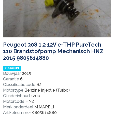
Peugeot 308 1.2 12V e-THP PureTech
110 Brandstofpomp Mechanisch HNZ
2015 9805614880
Gebruikt
Bouwjaar
2015
Garantie
6
Classificatiecode
B2
Motortype
Benzine Injectie (Turbo)
Cilinderinhoud
1200
Motorcode
HNZ
Merk onderdeel
M.MARELI
Artikelnummer
9805614880