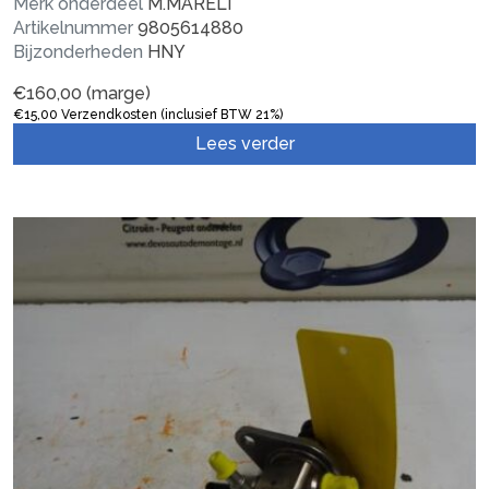
Merk onderdeel
M.MARELI
Artikelnummer
9805614880
Bijzonderheden
HNY
€
160,00
(marge)
€
15,00
Verzendkosten (inclusief BTW 21%)
Lees verder