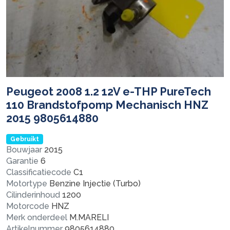
Peugeot 2008 1.2 12V e-THP PureTech
110 Brandstofpomp Mechanisch HNZ
2015 9805614880
Gebruikt
Bouwjaar
2015
Garantie
6
Classificatiecode
C1
Motortype
Benzine Injectie (Turbo)
Cilinderinhoud
1200
Motorcode
HNZ
Merk onderdeel
M.MARELI
Artikelnummer
9805614880