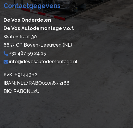
Contactgegevens
De Vos Onderdelen
De Vos Autodemontage v.o.f.
Waterstraat 30
6657 CP Boven-Leeuwen (NL)
+31 487 59 24 15
info@devosautodemontage.nl
KvK: 69144362
IBAN: NL17RABO0105835188
BIC: RABONL2U