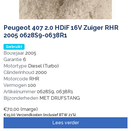
Peugeot 407 2.0 HDiF 16V Zuiger RHR
2005 0628S9-0638R1
Gebruikt
Bouwjaar
2005
Garantie
6
Motortype
Diesel (Turbo)
Cilinderinhoud
2000
Motorcode
RHR
Vermogen
100
Artikelnummer
0628S9, 0638R1
Bijzonderheden
MET DRIJFSTANG
€
70,00
(marge)
€
15,00
Verzendkosten (inclusief BTW 21%)
Lees verder