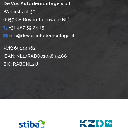
De Vos Autodemontage v.o.f.
Waterstraat 30
6657 CP Boven-Leeuwen (NL)
+31 487 59 24 15
info@devosautodemontage.nl
KvK: 69144362
IBAN: NL17RABO0105835188
BIC: RABONL2U