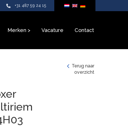
+31 487 59 24 15
Merken
Vacature
Contact
Terug naar
overzicht
xer
ltiriem
4H03