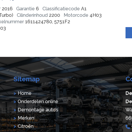
r
2016
Garantie
6
Classificatiecode
A1
Turbo)
Cilinderinhoud
2200
Motorcode
4H03
ikelnummer
1611424780, 5751F2
03
Sitemap
C
Home
De
Onderdelen online
De
Demontage auto’s
Wa
Merken
66
Citroën