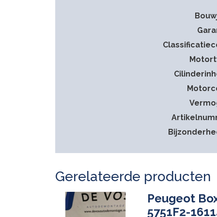
Bouw
Gara
Classificatie
Motor
Cilinderin
Motorc
Vermo
Artikelnu
Bijzonderh
Gerelateerde producten
Peugeot Box
5751F2-161