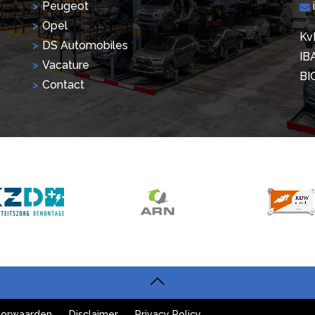
Peugeot
Opel
Kv
DS Automobiles
IB
Vacature
BI
Contact
orwaarden
Disclaimer
Privacy Policy