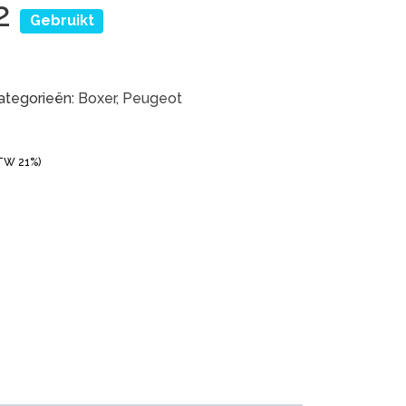
F2
Gebruikt
ategorieën:
Boxer
,
Peugeot
BTW 21%)