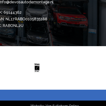
info@devosautodemontage.nl
K: 69144362
AN: NL17RABO0105835188
C: RABONL2U