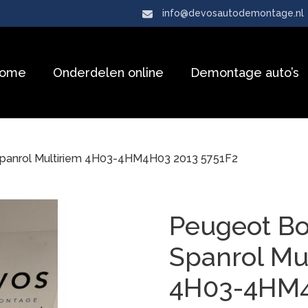
info@devosautodemontage.nl
ome
Onderdelen online
Demontage auto’s
panrol Multiriem 4H03-4HM4H03 2013 5751F2
Peugeot Bo
Spanrol Mu
4H03-4HM