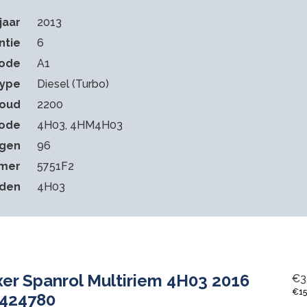
jaar
2013
ntie
6
code
A1
type
Diesel (Turbo)
houd
2200
ode
4H03, 4HM4H03
gen
96
mmer
5751F2
eden
4H03
er Spanrol Multiriem 4H03 2016
€
3
€
1
1424780