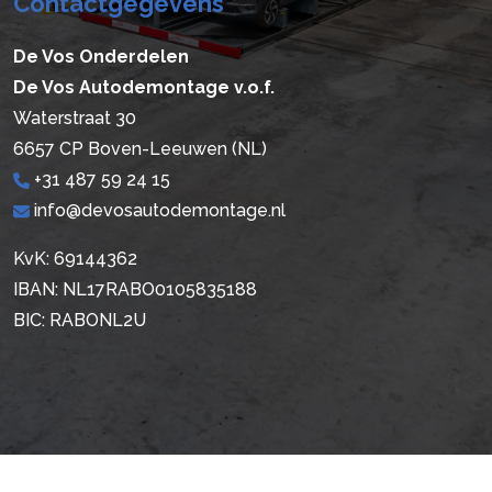
Contactgegevens
De Vos Onderdelen
De Vos Autodemontage v.o.f.
Waterstraat 30
6657 CP Boven-Leeuwen (NL)
+31 487 59 24 15
info@devosautodemontage.nl
KvK: 69144362
IBAN: NL17RABO0105835188
BIC: RABONL2U