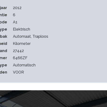
jaar
2012
ntie
6
code
A1
type
Elektrisch
sbak
Automaat, Traploos
heid
Kilometer
tand
27442
mmer
6466ZF
type
Automatisch
eden
VOOR