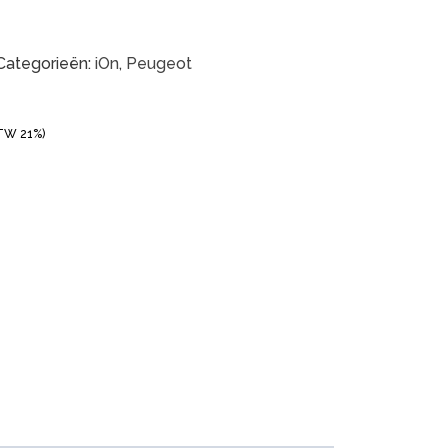
Categorieën:
iOn
,
Peugeot
BTW 21%)