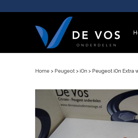
H
Home
>
Peugeot
>
iOn
> Peugeot iOn Extra