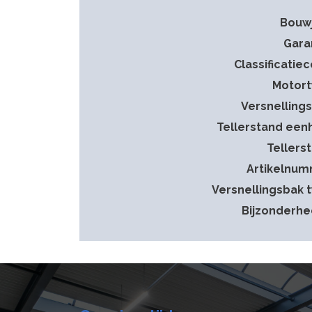
Bouw
Gara
Classificatie
Motor
Versnelling
Tellerstand een
Tellers
Artikelnu
Versnellingsbak 
Bijzonderh