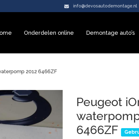
info@devosautodemontage.nl
ome
Onderdelen online
Demontage auto’s
 waterpomp 2012 6466ZF
Peugeot iO
waterpomp
6466ZF
Gebru