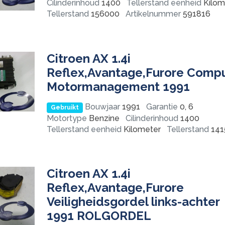
Cilinderinhoud
1400
Tellerstand eenheid
Kilom
Tellerstand
156000
Artikelnummer
591816
Citroen AX 1.4i
Reflex,Avantage,Furore Comp
Motormanagement 1991
Bouwjaar
1991
Garantie
0, 6
Gebruikt
Motortype
Benzine
Cilinderinhoud
1400
Tellerstand eenheid
Kilometer
Tellerstand
141
Citroen AX 1.4i
Reflex,Avantage,Furore
Veiligheidsgordel links-achter
1991 ROLGORDEL