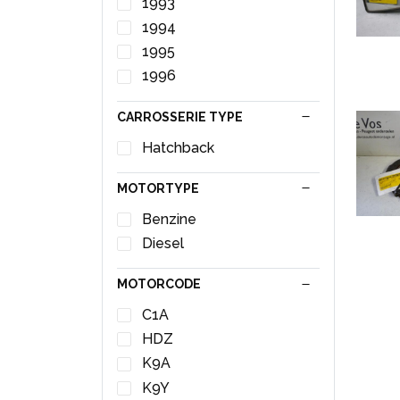
1993
Veiligheidsgordel links-
1994
achter
1995
Veiligheidsgordel links-
1996
voor
Veiligheidsgordel rechts-
CARROSSERIE TYPE
achter
Veiligheidsgordel rechts-
Hatchback
voor
Voorgloei Relais
MOTORTYPE
Benzine
Diesel
MOTORCODE
C1A
HDZ
K9A
K9Y