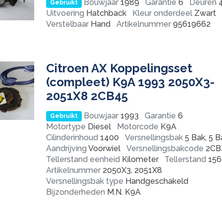
Bouwjaar
1989
Garantie
6
Deuren
4
Gebruikt
Uitvoering
Hatchback
Kleur onderdeel
Zwart
Verstelbaar
Hand
Artikelnummer
95619662
Citroen AX Koppelingsset
(compleet) K9A 1993 2050X3-
2051X8 2CB45
Bouwjaar
1993
Garantie
6
Gebruikt
Motortype
Diesel
Motorcode
K9A
Cilinderinhoud
1400
Versnellingsbak
5 Bak, 5 B
Aandrijving
Voorwiel
Versnellingsbakcode
2CB
Tellerstand eenheid
Kilometer
Tellerstand
156
Artikelnummer
2050X3, 2051X8
Versnellingsbak type
Handgeschakeld
Bijzonderheden
M.N. K9A