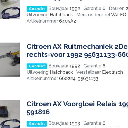
Bouwjaar
1992
Garantie
6
Deuren
2
Gebruikt
Uitvoering
Hatchback
Merk onderdeel
VALEO
Artikelnummer
6405A2
Citroen AX Ruitmechaniek 2De
rechts-voor 1992 95631133-66
Bouwjaar
1992
Garantie
6
Gebruikt
Uitvoering
Hatchback
Verstelbaar
Electrisch
Artikelnummer
660224, 95631133
Citroen AX Voorgloei Relais 19
591816
Bouwjaar
1993
Garantie
6
Gebruikt