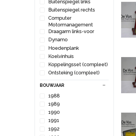
Buitenspiegel links
Buitenspiegel rechts
Computer
Motormanagement
Draagarm links-voor
Dynamo
Hoedenplank
Koelvinhuis
Koppelingsset (compleet)
Ontsteking (compleet)
Rembekrachtiger
BOUWJAAR
Richtingaanwijzer links
1988
Richtingaanwijzer rechts
1989
Ruitenwis Schakelaar
1990
Ruitenwissermotor achter
1991
Ruitmechaniek 2Deurs
1992
rechts-voor
Stuurhuis