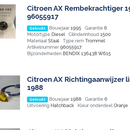
Citroen AX Rembekrachtiger 1
96055917
Bouwjaar
1995
Garantie
6
Gebruikt
Motortype
Diesel
Cilinderinhoud
1500
Materiaal
Staal
Type rem
Trommel
Artikelnummer
96055917
Bijzonderheden
BENDIX 136438 W615
Citroen AX Richtingaanwijzer l
1988
Bouwjaar
1988
Garantie
6
Gebruikt
Uitvoering
Hatchback
Kleur onderdeel
Oranje