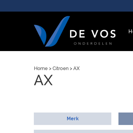
H
Home
>
Citroen
> AX
AX
Merk