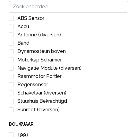
ABS Sensor
Accu
Antenne (diversen)
Band
Dynamosteun boven
Motorkap Scharnier
Navigatie Module (diversen)
Raammotor Portier
Regensensor
Schakelaar (diversen)
Stuurhuis Bekrachtigd
Sunroof (diversen)
Telefoon interface
BOUWJAAR
Telefoon Module (diversen)
Veiligheidsgordel links-achter
1991