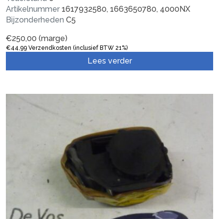
Artikelnummer
1617932580, 1663650780, 4000NX
Bijzonderheden
C5
€
250,00
(marge)
€
44,99
Verzendkosten (inclusief BTW 21%)
Lees verder