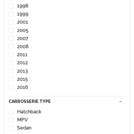
Veiligheidsgordel rechts-achter
1998
1999
2001
2005
2007
2008
2011
2012
2013
2015
2016
2018
CARROSSERIE TYPE
2020
Hatchback
MPV
Sedan