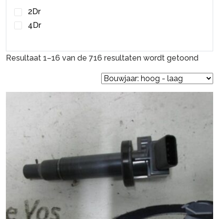
Motor
2Dr
Motorkap
4Dr
Motorkap Scharnier
Motorsteun
Nokkenas Tandwiel
Resultaat 1–16 van de 716 resultaten wordt getoond
Nokkenas Verstelling
Paniekverlichtings Schakelaar
Portier 2Deurs links
Portier 2Deurs rechts
Portier 4Deurs links-achter
Portier 4Deurs links-voor
Portier 4Deurs rechts-achter
Portier 4Deurs rechts-voor
Portierruit 4Deurs links-achter
Portierruit 4Deurs rechts-voor
Radiateur
Radiateurbalk