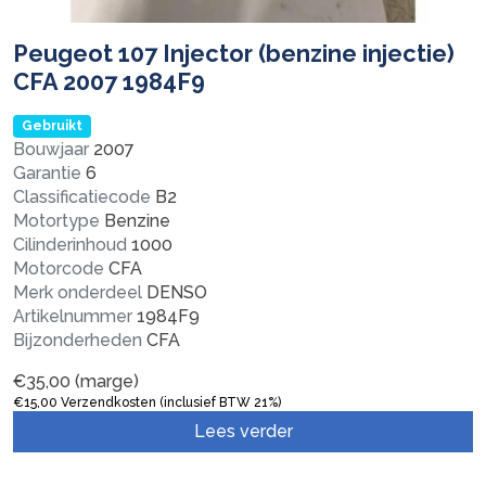
Peugeot 107 Injector (benzine injectie)
CFA 2007 1984F9
Gebruikt
Bouwjaar
2007
Garantie
6
Classificatiecode
B2
Motortype
Benzine
Cilinderinhoud
1000
Motorcode
CFA
Merk onderdeel
DENSO
Artikelnummer
1984F9
Bijzonderheden
CFA
€
35,00
(marge)
€
15,00
Verzendkosten (inclusief BTW 21%)
Lees verder