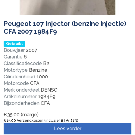
Peugeot 107 Injector (benzine injectie)
CFA 2007 1984F9
Gebruikt
Bouwjaar
2007
Garantie
6
Classificatiecode
B2
Motortype
Benzine
Cilinderinhoud
1000
Motorcode
CFA
Merk onderdeel
DENSO
Artikelnummer
1984F9
Bijzonderheden
CFA
€
35,00
(marge)
€
15,00
Verzendkosten (inclusief BTW 21%)
Lees verder