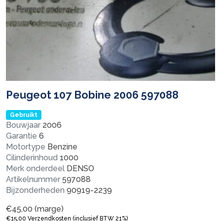
Radio CD Speler
Radio/CD Speler (diversen)
Rembekrachtiger
Remklauw (Tang) links-voor
Remklauw (Tang) rechts-voor
Remtrommel achter
Ruitensproeierpomp voor
Peugeot 107 Bobine 2006 597088
Ruitensproeiertank voor
Gebruikt
Ruitenwis Schakelaar
Bouwjaar
2006
Ruitenwissermotor achter
Garantie
6
Ruitmechaniek 4Deurs links-voor
Motortype
Benzine
Cilinderinhoud
1000
Ruitmechaniek 4Deurs rechts-voor
Merk onderdeel
DENSO
Schakelaar
Artikelnummer
597088
Schakelkabel Versnellingsbak
Bijzonderheden
90919-2239
Scherm rechts-voor
€
45,00
(marge)
Schokdemper links-achter
€
15,00
Verzendkosten (inclusief BTW 21%)