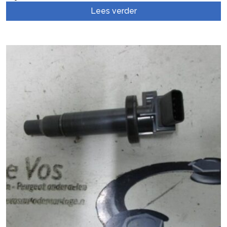
Schokdemper rechts-achter
Lees verder
Schokdemperpoot links-voor
Schroefveer achter
Side Airbag
Slotmechaniek Achterklep
Spiegelglas links
Spoorstang links
Spoorstang rechts
Startmotor
Stoel links
Stuurbekrachtiging Computer
Stuurhuis Bekrachtigd
Stuurkolom Huis
Stuurwiel
Toerenteller
Uitlaatspruitstuk
Veiligheidsgordel links-achter