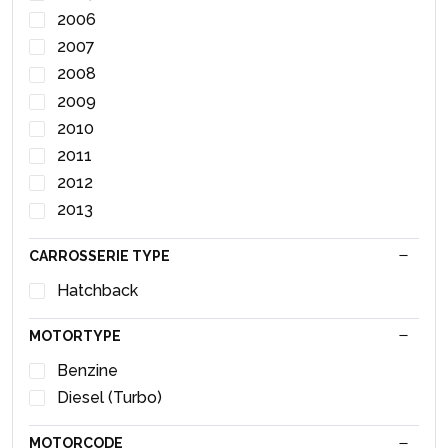
Bobine
2006
Brandstofpomp Elektrisch
2007
Buitenspiegel links
2008
Buitenspiegel rechts
2009
Bumperframe achter
2010
Bumperframe voor
2011
Carterpan
2012
Centrale Deurvergrendelings Module
2013
Cilinderkop
CARROSSERIE TYPE
Claxon Ring
Hatchback
Combischakelaar Stuurkolom
Computer Automatische Bak
MOTORTYPE
Computer Motormanagement
Benzine
Dagrijverlichting links
Diesel (Turbo)
Dagrijverlichting rechts
Deurslot Mechaniek 2Deurs links
MOTORCODE