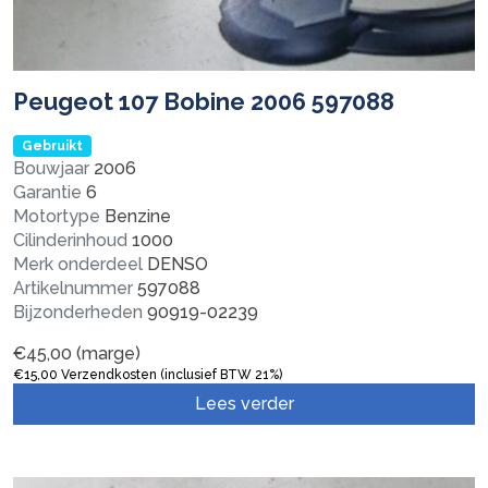
Veiligheidsgordel rechts-achter
Velg
Velg + Band
Peugeot 107 Bobine 2006 597088
Versnellingsbak
Versnellingsbak Bedieningskabel
Gebruikt
Bouwjaar
2006
Versnellingsbak Steun
Garantie
6
Versnellingspook
Motortype
Benzine
Verstraler links
Cilinderinhoud
1000
Verstraler rechts
Merk onderdeel
DENSO
Artikelnummer
597088
Verwarmingsschakelaar Achterruit
Bijzonderheden
90919-02239
Vliegwiel
Waterpomp
€
45,00
(marge)
€
15,00
Verzendkosten (inclusief BTW 21%)
Zonneklep
Lees verder