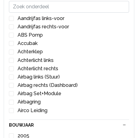
Aandrijfas links-voor
Aandrijfas rechts-voor
ABS Pomp
Accubak
Achterklep
Achterlicht links
Achterlicht rechts
Airbag links (Stuur)
Airbag rechts (Dashboard)
Airbag Set+Module
Airbagring
Airco Leiding
Airco Radiateur
BOUWJAAR
Airco Schakelaar
Binnenspiegel
2005