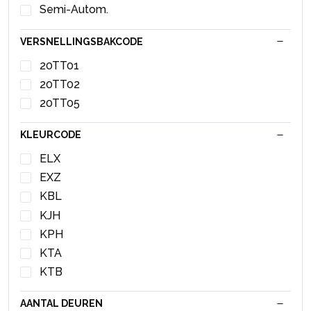
Semi-Autom.
Injector (benzine injectie)
Inlaatspruitstuk
VERSNELLINGSBAKCODE
Kachel Bedieningspaneel
20TT01
Kachel Ventilatiemotor
20TT02
Katalysator
20TT05
Kilometerteller KM
Kleppendeksel
KLEURCODE
Koelvin Motor
ELX
Koelvinhuis
EXZ
Kofferbak Mat
KBL
Koplamp rechts
KJH
Krik
KPH
Krukas Poelie
KTA
Lambda Sonde
KTB
Luchtfilterhuis
Luchthoeveelheidsmeter
AANTAL DEUREN