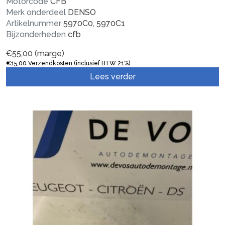
Motorcode
CFB
Merk onderdeel
DENSO
Artikelnummer
5970C0, 5970C1
Bijzonderheden
cfb
€
55,00
(marge)
€
15,00
Verzendkosten (inclusief BTW 21%)
Lees verder