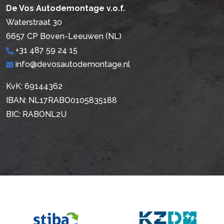
De Vos Autodemontage v.o.f.
Waterstraat 30
6657 CP Boven-Leeuwen (NL)
+31 487 59 24 15
info@devosautodemontage.nl
KvK: 69144362
IBAN: NL17RABO0105835188
BIC: RABONL2U