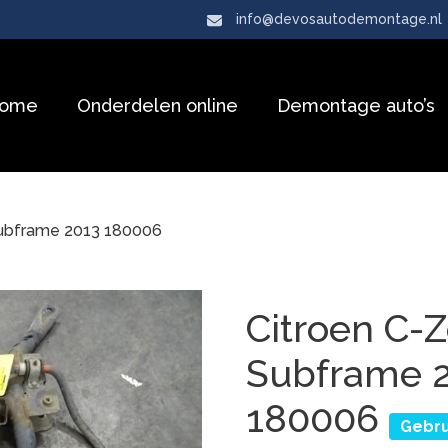
info@devosautodemontage.nl
ome
Onderdelen online
Demontage auto’s
Subframe 2013 180006
Citroen C-
Subframe 
180006
Gebru