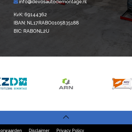
info@devosautodemontage.nl
KvK: 69144362
IBAN: NL17RABO0105835188
BIC: RABONL2U
orwaarden
Disclaimer
Privacy Policy