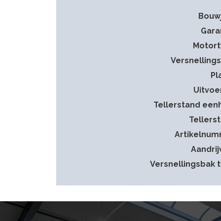
Bouw
Gara
Motor
Versnelling
Pl
Uitvoe
Tellerstand een
Tellers
Artikelnu
Aandrij
Versnellingsbak 