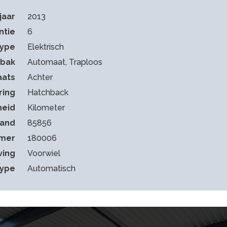
jaar
2013
ntie
6
type
Elektrisch
sbak
Automaat, Traploos
aats
Achter
ring
Hatchback
heid
Kilometer
tand
85856
mmer
180006
ving
Voorwiel
type
Automatisch