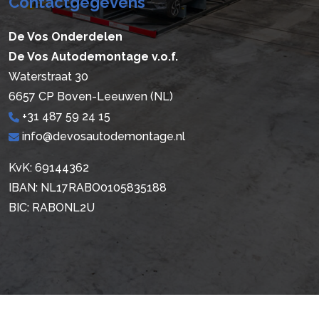
Contactgegevens
De Vos Onderdelen
De Vos Autodemontage v.o.f.
Waterstraat 30
6657 CP Boven-Leeuwen (NL)
+31 487 59 24 15
info@devosautodemontage.nl
KvK: 69144362
IBAN: NL17RABO0105835188
BIC: RABONL2U