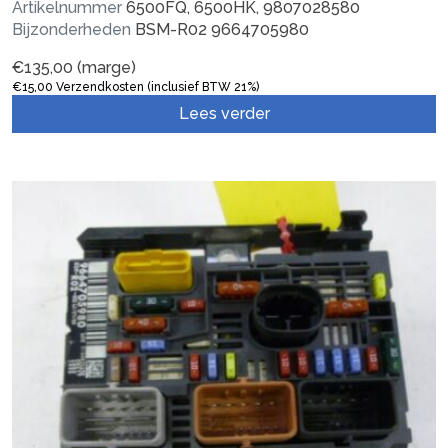
Artikelnummer
6500FQ, 6500HK, 9807028580
Bijzonderheden
BSM-R02 9664705980
€
135,00
(marge)
€
15,00
Verzendkosten (inclusief BTW 21%)
Lees verder