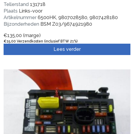
Tellerstand
131718
Plaats
Links-voor
Artikelnummer
6500HK, 9807028580, 9807428180
Bijzonderheden
BSM Z03/9674921980
€
135,00
(marge)
€
15,00
Verzendkosten (inclusief BTW 21%)
Lees verder