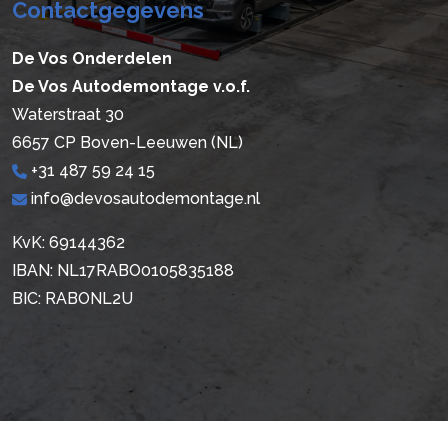
Contactgegevens
De Vos Onderdelen
De Vos Autodemontage v.o.f.
Waterstraat 30
6657 CP Boven-Leeuwen (NL)
+31 487 59 24 15
info@devosautodemontage.nl
KvK: 69144362
IBAN: NL17RABO0105835188
BIC: RABONL2U