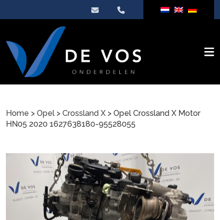
Home
>
Opel
>
Crossland X
> Opel Crossland X Motor
HN05 2020 1627638180-95528055