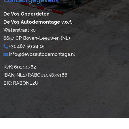
De Vos Onderdelen
De Vos Autodemontage v.o.f.
Waterstraat 30
6657 CP Boven-Leeuwen (NL)
+31 487 59 24 15
info@devosautodemontage.nl
KvK: 69144362
IBAN: NL17RABO0105835188
BIC: RABONL2U