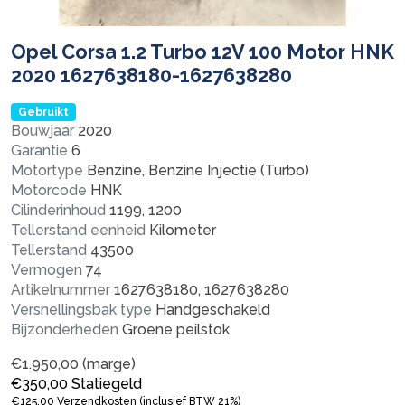
Opel Corsa 1.2 Turbo 12V 100 Motor HNK
2020 1627638180-1627638280
Gebruikt
Bouwjaar
2020
Garantie
6
Motortype
Benzine, Benzine Injectie (Turbo)
Motorcode
HNK
Cilinderinhoud
1199, 1200
Tellerstand eenheid
Kilometer
Tellerstand
43500
Vermogen
74
Artikelnummer
1627638180, 1627638280
Versnellingsbak type
Handgeschakeld
Bijzonderheden
Groene peilstok
€
1.950,00
(marge)
€
350,00
Statiegeld
€
125,00
Verzendkosten (inclusief BTW 21%)