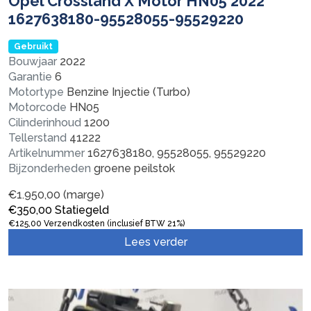
Opel Crossland X Motor HN05 2022
1627638180-95528055-95529220
Gebruikt
Bouwjaar
2022
Garantie
6
Motortype
Benzine Injectie (Turbo)
Motorcode
HN05
Cilinderinhoud
1200
Tellerstand
41222
Artikelnummer
1627638180, 95528055, 95529220
Bijzonderheden
groene peilstok
€
1.950,00
(marge)
€
350,00
Statiegeld
€
125,00
Verzendkosten (inclusief BTW 21%)
Lees verder