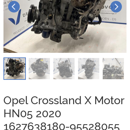
Opel Crossland X Motor
HN05 2020
1627638180-95528055