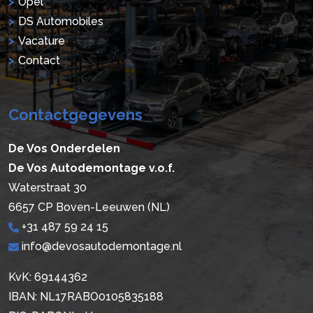
Opel
DS Automobiles
Vacature
Contact
Contactgegevens
De Vos Onderdelen
De Vos Autodemontage v.o.f.
Waterstraat 30
6657 CP Boven-Leeuwen (NL)
+31 487 59 24 15
info@devosautodemontage.nl
KvK: 69144362
IBAN: NL17RABO0105835188