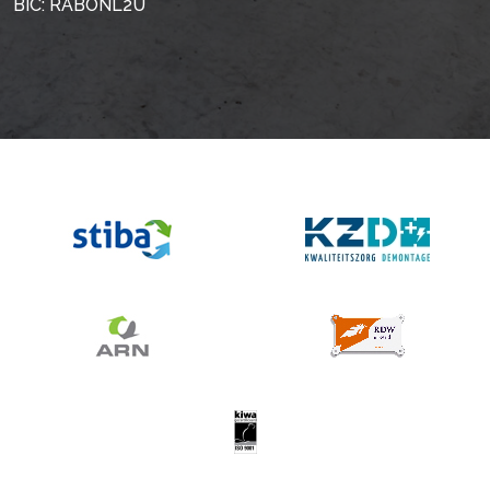
BIC: RABONL2U