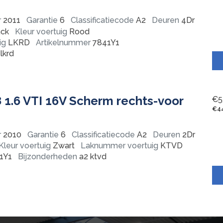
r
2011
Garantie
6
Classificatiecode
A2
Deuren
4Dr
ck
Kleur voertuig
Rood
ig
LKRD
Artikelnummer
7841Y1
lkrd
 1.6 VTI 16V Scherm rechts-voor
€
5
€
4
r
2010
Garantie
6
Classificatiecode
A2
Deuren
2Dr
Kleur voertuig
Zwart
Laknummer voertuig
KTVD
1Y1
Bijzonderheden
a2 ktvd