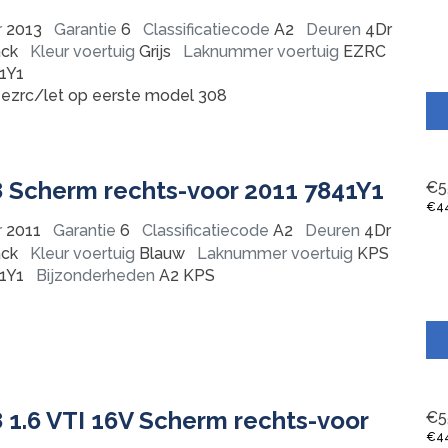
r
2013
Garantie
6
Classificatiecode
A2
Deuren
4Dr
ck
Kleur voertuig
Grijs
Laknummer voertuig
EZRC
1Y1
ezrc/let op eerste model 308
 Scherm rechts-voor 2011 7841Y1
€
5
€
4
r
2011
Garantie
6
Classificatiecode
A2
Deuren
4Dr
ck
Kleur voertuig
Blauw
Laknummer voertuig
KPS
1Y1
Bijzonderheden
A2 KPS
 1.6 VTI 16V Scherm rechts-voor
€
5
€
4