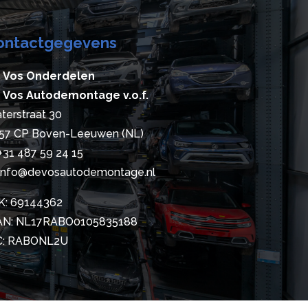
ontactgegevens
 Vos Onderdelen
 Vos Autodemontage v.o.f.
terstraat 30
57 CP Boven-Leeuwen (NL)
+31 487 59 24 15
info@devosautodemontage.nl
K: 69144362
AN: NL17RABO0105835188
C: RABONL2U