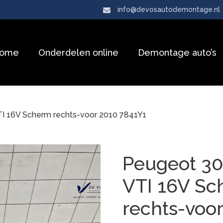
info@devosautodemontage.nl
ome
Onderdelen online
Demontage auto’s
TI 16V Scherm rechts-voor 2010 7841Y1
Peugeot 30
VTI 16V S
rechts-voo