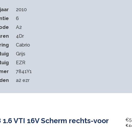
jaar
2010
ntie
6
code
A2
ren
4Dr
ring
Cabrio
tuig
Grijs
tuig
EZR
mmer
7841Y1
eden
a2 ezr
 1.6 VTI 16V Scherm rechts-voor
€
5
€
4