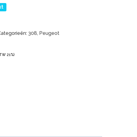
kt
Categorieën:
308
,
Peugeot
BTW 21%)