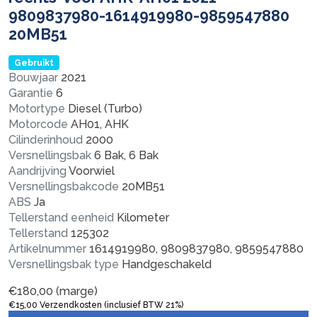
9809837980-1614919980-9859547880
20MB51
Gebruikt
Bouwjaar
2021
Garantie
6
Motortype
Diesel (Turbo)
Motorcode
AH01, AHK
Cilinderinhoud
2000
Versnellingsbak
6 Bak, 6 Bak
Aandrijving
Voorwiel
Versnellingsbakcode
20MB51
ABS
Ja
Tellerstand eenheid
Kilometer
Tellerstand
125302
Artikelnummer
1614919980, 9809837980, 9859547880
Versnellingsbak type
Handgeschakeld
€
180,00
(marge)
€
15,00
Verzendkosten (inclusief BTW 21%)