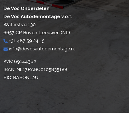
De Vos Onderdelen
De Vos Autodemontage v.o.f.
Waterstraat 30
6657 CP Boven-Leeuwen (NL)
+31 487 59 24 15
info@devosautodemontage.nl
KvK: 69144362
IBAN: NL17RABO0105835188
BIC: RABONL2U