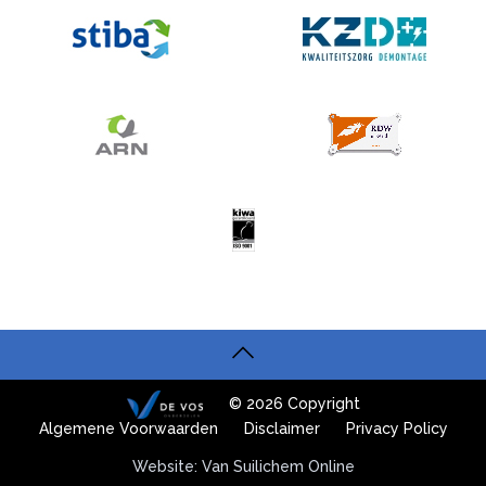
© 2026 Copyright
Algemene Voorwaarden
Disclaimer
Privacy Policy
Website: Van Suilichem Online