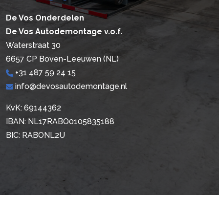
De Vos Onderdelen
De Vos Autodemontage v.o.f.
Waterstraat 30
6657 CP Boven-Leeuwen (NL)
+31 487 59 24 15
info@devosautodemontage.nl
KvK: 69144362
IBAN: NL17RABO0105835188
BIC: RABONL2U