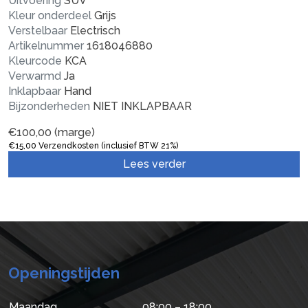
Uitvoering
SUV
Kleur onderdeel
Grijs
Verstelbaar
Electrisch
Artikelnummer
1618046880
Kleurcode
KCA
Verwarmd
Ja
Inklapbaar
Hand
Bijzonderheden
NIET INKLAPBAAR
€
100,00
(marge)
€
15,00
Verzendkosten (inclusief BTW 21%)
Lees verder
Openingstijden
Maandag
08:00 – 18:00