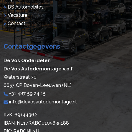
DS Automobiles
Vacature
Contact
Contactgegevens
De Vos Onderdelen
De Vos Autodemontage v.o.f.
Waterstraat 30
6657 CP Boven-Leeuwen (NL)
+31 487 59 24 15
info@devosautodemontage.nl
KvK: 69144362
IBAN: NL17RABO0105835188
BIC: RABONL2U