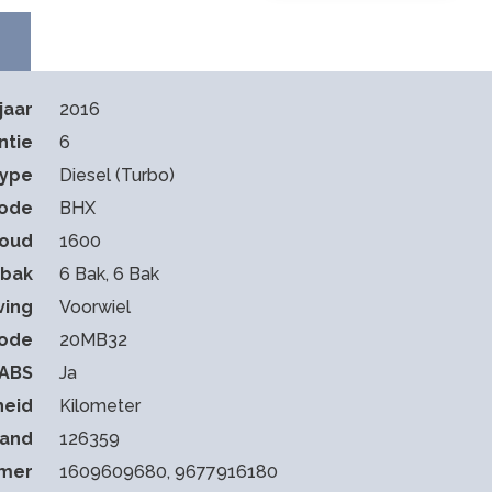
jaar
2016
ntie
6
type
Diesel (Turbo)
ode
BHX
houd
1600
sbak
6 Bak, 6 Bak
ving
Voorwiel
code
20MB32
ABS
Ja
heid
Kilometer
tand
126359
mmer
1609609680, 9677916180