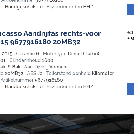
Artikelnummer
9677916180
pe
Handgeschakeld
Bijzonderheden
BHZ
icasso Aandrijfas rechts-voor
€
1
€
1
15 9677916180 20MB32
r
2015
Garantie
6
Motortype
Diesel (Turbo)
01
Cilinderinhoud
1600
ak, 6 Bak
Aandrijving
Voorwiel
de
20MB32
ABS
Ja
Tellerstand eenheid
Kilometer
Artikelnummer
9677916180
pe
Handgeschakeld
Bijzonderheden
BHZ