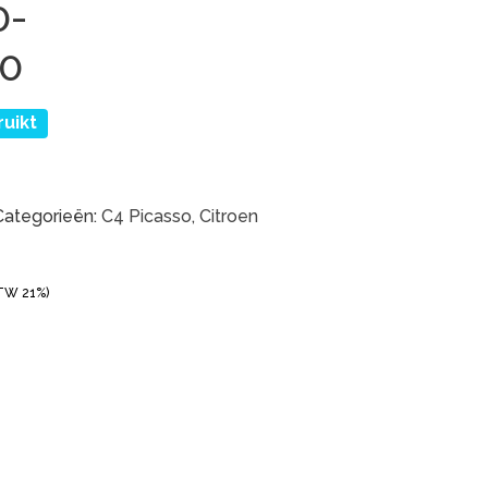
0-
0
uikt
Categorieën:
C4 Picasso
,
Citroen
BTW 21%)