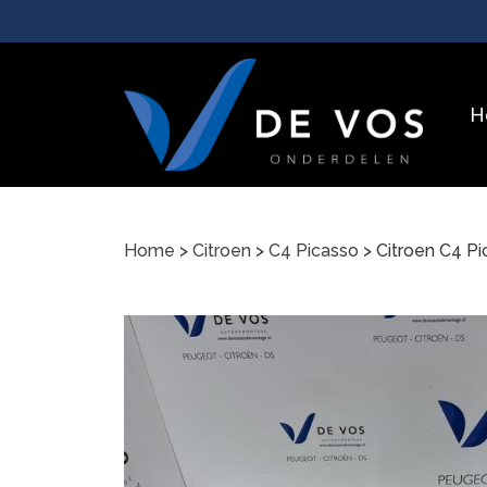
H
Home
>
Citroen
>
C4 Picasso
> Citroen C4 P