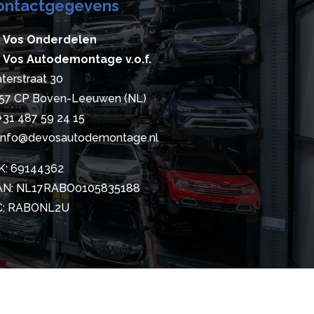
ontactgegevens
 Vos Onderdelen
 Vos Autodemontage v.o.f.
terstraat 30
57 CP Boven-Leeuwen (NL)
+31 487 59 24 15
info@devosautodemontage.nl
K: 69144362
AN: NL17RABO0105835188
C: RABONL2U