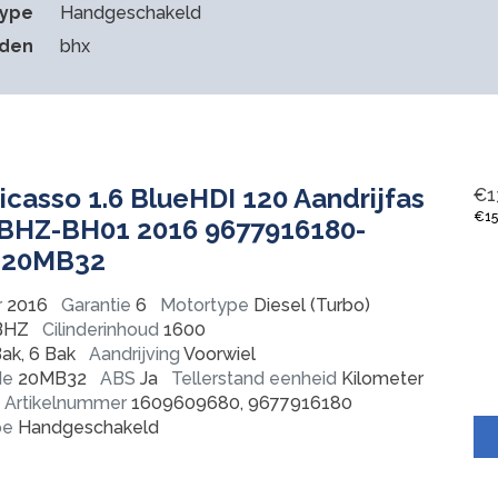
type
Handgeschakeld
eden
bhx
icasso 1.6 BlueHDI 120 Aandrijfas
€
1
€
1
 BHZ-BH01 2016 9677916180-
 20MB32
r
2016
Garantie
6
Motortype
Diesel (Turbo)
BHZ
Cilinderinhoud
1600
ak, 6 Bak
Aandrijving
Voorwiel
de
20MB32
ABS
Ja
Tellerstand eenheid
Kilometer
Artikelnummer
1609609680, 9677916180
pe
Handgeschakeld