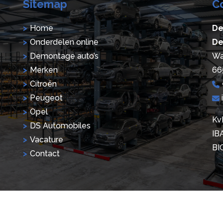
Sitemap
C
Home
De
Onderdelen online
De
Demontage auto’s
Wa
Merken
66
Citroën
Peugeot
Opel
Kv
DS Automobiles
IB
Vacature
BI
Contact