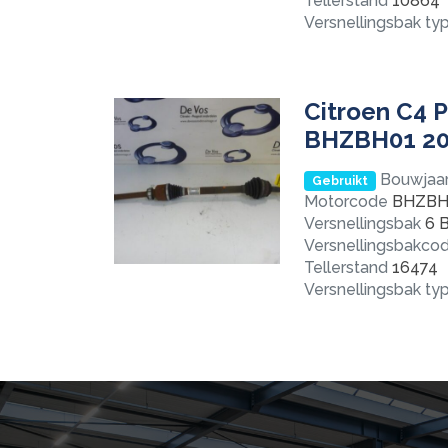
Tellerstand
10864
Versnellingsbak ty
Citroen C4 P
BHZBH01 20
Bouwjaa
Gebruikt
Motorcode
BHZBH
Versnellingsbak
6 B
Versnellingsbakco
Tellerstand
16474
Versnellingsbak ty