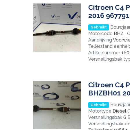
Citroen C4 P
2016 96779
Bouwjaa
Gebruikt
Motorcode
BHZ
C
Aandrijving
Voorwie
Tellerstand eenhei
Artikelnummer
160
Versnellingsbak ty
Citroen C4 P
BHZBH01 20
Bouwjaa
Gebruikt
Motortype
Diesel (
Versnellingsbak
6 B
Versnellingsbakco