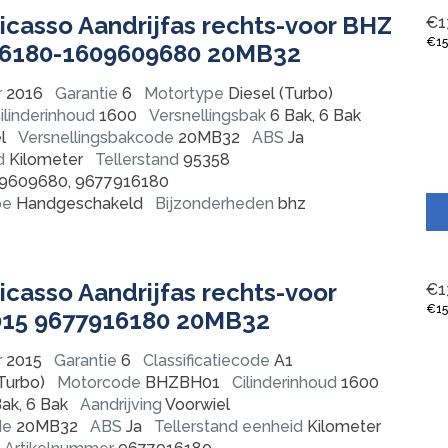
icasso Aandrijfas rechts-voor BHZ
€
1
€
1
16180-1609609680 20MB32
r
2016
Garantie
6
Motortype
Diesel (Turbo)
ilinderinhoud
1600
Versnellingsbak
6 Bak, 6 Bak
l
Versnellingsbakcode
20MB32
ABS
Ja
d
Kilometer
Tellerstand
95358
9609680, 9677916180
pe
Handgeschakeld
Bijzonderheden
bhz
icasso Aandrijfas rechts-voor
€
1
€
1
15 9677916180 20MB32
r
2015
Garantie
6
Classificatiecode
A1
Turbo)
Motorcode
BHZBH01
Cilinderinhoud
1600
ak, 6 Bak
Aandrijving
Voorwiel
de
20MB32
ABS
Ja
Tellerstand eenheid
Kilometer