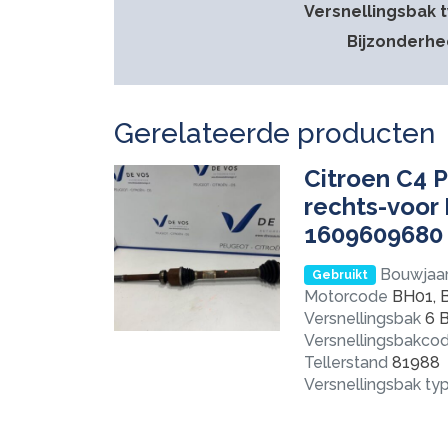
Versnellingsbak 
Bijzonderh
Gerelateerde producten
Citroen C4 P
rechts-voor
1609609680
Bouwjaa
Gebruikt
Motorcode
BH01, 
Versnellingsbak
6 B
Versnellingsbakco
Tellerstand
81988
Versnellingsbak ty