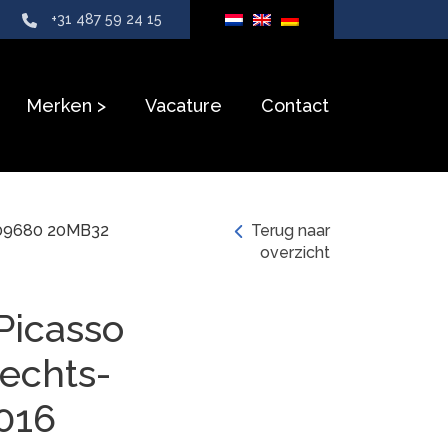
+31 487 59 24 15
Merken
Vacature
Contact
9609680 20MB32
Terug naar
overzicht
Picasso
rechts-
016