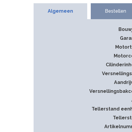
Algemeen
Bestellen
Bouw
Gara
Motor
Motorc
Cilinderin
Versnelling
Aandrij
Versnellingsbak
Tellerstand een
Tellers
Artikelnu