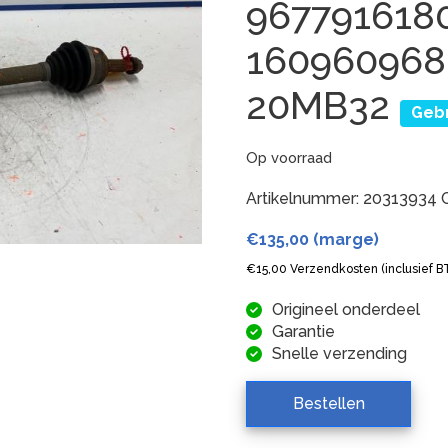
967791618
160960968
20MB32
Gebr
Op voorraad
Artikelnummer:
20313934
€
135,00
(marge)
€
15,00
Verzendkosten (inclusief 
Origineel onderdeel
Garantie
Snelle verzending
Bestellen