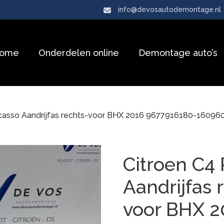
info@devosautodemontage.nl
ome
Onderdelen online
Demontage auto’s
icasso Aandrijfas rechts-voor BHX 2016 9677916180-160
Citroen C4 
Aandrijfas 
voor BHX 2