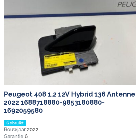
Peugeot 408 1.2 12V Hybrid 136 Antenne
2022 1688718880-9853180880-
1692059580
Gebruikt
Bouwjaar
2022
Garantie
6