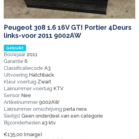
Peugeot 308 1.6 16V GTI Portier 4Deurs
links-voor 2011 9002AW
Gebruikt
Bouwjaar
2011
Garantie
6
Classificatiecode
A3
Uitvoering
Hatchback
Kleur voertuig
Zwart
Laknummer voertuig
KTV
Sensor
Nee
Artikelnummer
9002AW
Laknummer omschrijving
perla nera
Sierlijst
Geen onderdeel van een categorie
Bijzonderheden
a3 ktv
€
135,00
(marge)