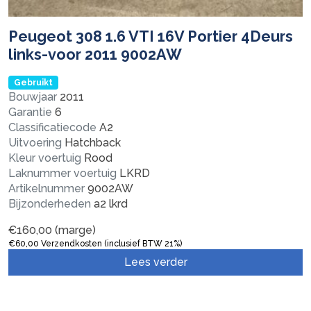
Peugeot 308 1.6 VTI 16V Portier 4Deurs
links-voor 2011 9002AW
Gebruikt
Bouwjaar
2011
Garantie
6
Classificatiecode
A2
Uitvoering
Hatchback
Kleur voertuig
Rood
Laknummer voertuig
LKRD
Artikelnummer
9002AW
Bijzonderheden
a2 lkrd
€
160,00
(marge)
€
60,00
Verzendkosten (inclusief BTW 21%)
Lees verder