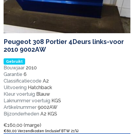
Peugeot 308 Portier 4Deurs links-voor
2010 9002AW
Gebruikt
Bouwjaar
2010
Garantie
6
Classificatiecode
A2
Uitvoering
Hatchback
Kleur voertuig
Blauw
Laknummer voertuig
KGS
Artikelnummer
9002AW
Bijzonderheden
A2 KGS
€
160,00
(marge)
€
60,00
Verzendkosten (inclusief BTW 21%)