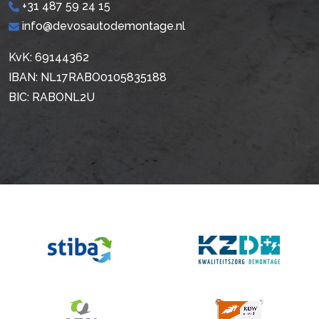
+31 487 59 24 15
info@devosautodemontage.nl
KvK: 69144362
IBAN: NL17RABO0105835188
BIC: RABONL2U