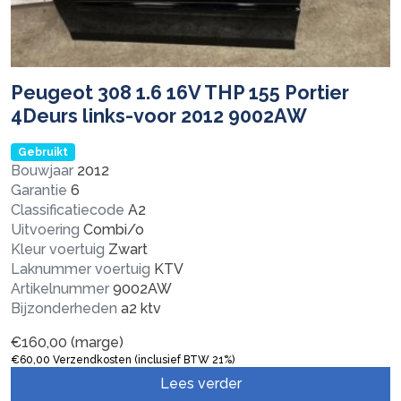
Peugeot 308 1.6 16V THP 155 Portier
4Deurs links-voor 2012 9002AW
Gebruikt
Bouwjaar
2012
Garantie
6
Classificatiecode
A2
Uitvoering
Combi/o
Kleur voertuig
Zwart
Laknummer voertuig
KTV
Artikelnummer
9002AW
Bijzonderheden
a2 ktv
€
160,00
(marge)
€
60,00
Verzendkosten (inclusief BTW 21%)
Lees verder