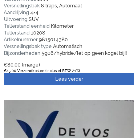
Versnellingsbak
8 traps, Automaat
Aandrijving
4×4
Uitvoering
SUV
Tellerstand eenheid
Kilometer
Tellerstand
10208
Artikelnummer
9815014380
Versnellingsbak type
Automatisch
Bijzonderheden
5g06/hybride/let op geen kogel bij!!
€
80,00
(marge)
€
15,00
Verzendkosten (inclusief BTW 21%)
Lees verder