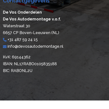
Contactgegevens
De Vos Onderdelen
De Vos Autodemontage v.o.f.
Waterstraat 30
6657 CP Boven-Leeuwen (NL)
+31 487 59 24 15
info@devosautodemontage.nl
KvK: 69144362
IBAN: NL17RABO0105835188
BIC: RABONL2U