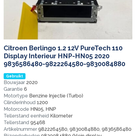
Citroen Berlingo 1.2 12V PureTech 110
Display Interieur HNP-HN05 2020
9836586480-9822264580-9830084880
Gebruikt
Bouwjaar
2020
Garantie
6
Motortype
Benzine Injectie (Turbo)
Cilinderinhoud
1200
Motorcode
HN05, HNP
Tellerstand eenheid
Kilometer
Tellerstand
95468
Artikelnummer
9822264580, 9830084880, 9836586480
Bijzonderheden
9830084880/klein display