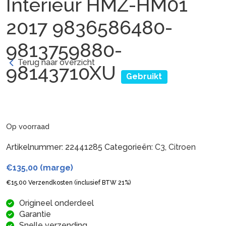
Interieur HMZ-HM01
2017 9836586480-
9813759880-
Terug naar overzicht
98143710XU
Gebruikt
Op voorraad
Artikelnummer:
22441285
Categorieën:
C3
,
Citroen
€
135,00
(marge)
€
15,00
Verzendkosten (inclusief BTW 21%)
Origineel onderdeel
Garantie
Snelle verzending