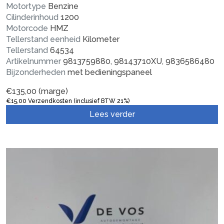
Motortype
Benzine
Cilinderinhoud
1200
Motorcode
HMZ
Tellerstand eenheid
Kilometer
Tellerstand
64534
Artikelnummer
9813759880, 98143710XU, 9836586480
Bijzonderheden
met bedieningspaneel
€
135,00
(marge)
€
15,00
Verzendkosten (inclusief BTW 21%)
Lees verder