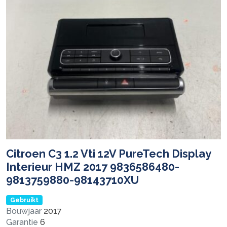
Citroen C3 1.2 Vti 12V PureTech Display
Interieur HMZ 2017 9836586480-
9813759880-98143710XU
Gebruikt
Bouwjaar
2017
Garantie
6