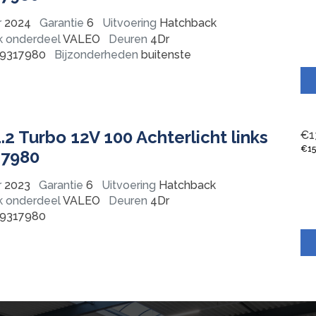
r
2024
Garantie
6
Uitvoering
Hatchback
k onderdeel
VALEO
Deuren
4Dr
9317980
Bijzonderheden
buitenste
.2 Turbo 12V 100 Achterlicht links
€
1
€
1
17980
r
2023
Garantie
6
Uitvoering
Hatchback
k onderdeel
VALEO
Deuren
4Dr
9317980