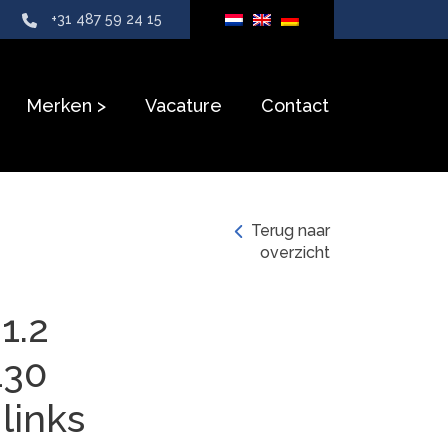
+31 487 59 24 15
Merken
Vacature
Contact
Terug naar
overzicht
1.2
130
 links