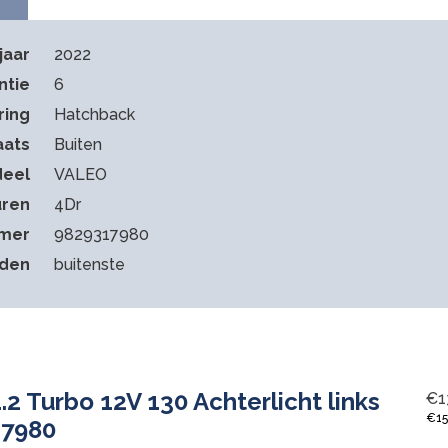
jaar
2022
ntie
6
ring
Hatchback
aats
Buiten
deel
VALEO
ren
4Dr
mmer
9829317980
eden
buitenste
.2 Turbo 12V 130 Achterlicht links
€
1
€
1
17980