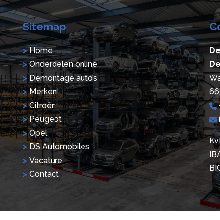
Sitemap
C
Home
De
Onderdelen online
De
Demontage auto’s
Wa
Merken
66
Citroën
Peugeot
Opel
Kv
DS Automobiles
IB
Vacature
BI
Contact