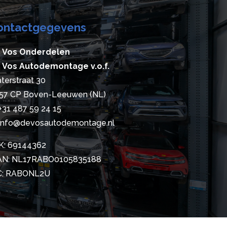
ontactgegevens
 Vos Onderdelen
 Vos Autodemontage v.o.f.
terstraat 30
57 CP Boven-Leeuwen (NL)
+31 487 59 24 15
info@devosautodemontage.nl
K: 69144362
AN: NL17RABO0105835188
C: RABONL2U