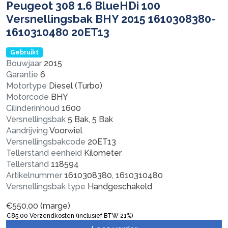
Peugeot 308 1.6 BlueHDi 100
Versnellingsbak BHY 2015 1610308380-
1610310480 20ET13
Gebruikt
Bouwjaar
2015
Garantie
6
Motortype
Diesel (Turbo)
Motorcode
BHY
Cilinderinhoud
1600
Versnellingsbak
5 Bak, 5 Bak
Aandrijving
Voorwiel
Versnellingsbakcode
20ET13
Tellerstand eenheid
Kilometer
Tellerstand
118594
Artikelnummer
1610308380, 1610310480
Versnellingsbak type
Handgeschakeld
€
550,00
(marge)
€
85,00
Verzendkosten (inclusief BTW 21%)