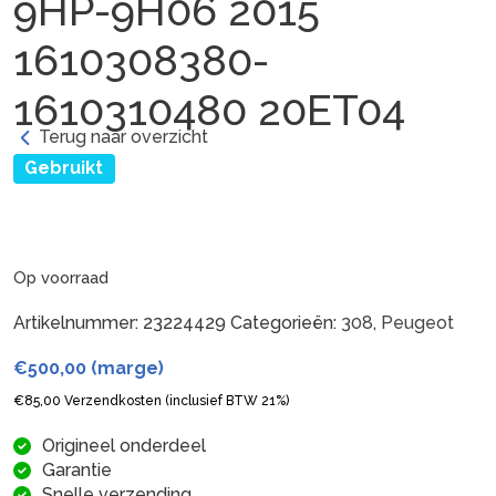
9HP-9H06 2015
1610308380-
1610310480 20ET04
Terug naar overzicht
Gebruikt
Op voorraad
Artikelnummer:
23224429
Categorieën:
308
,
Peugeot
€
500,00
(marge)
€
85,00
Verzendkosten (inclusief BTW 21%)
Origineel onderdeel
Garantie
Snelle verzending