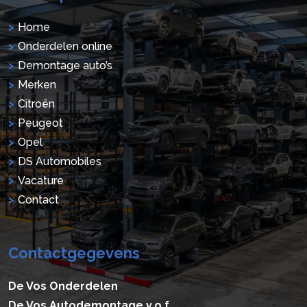
Home
Onderdelen online
Demontage auto’s
Merken
Citroën
Peugeot
Opel
DS Automobiles
Vacature
Contact
Contactgegevens
De Vos Onderdelen
De Vos Autodemontage v.o.f.