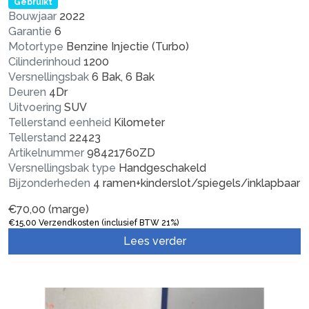
Gebruikt
Bouwjaar
2022
Garantie
6
Motortype
Benzine Injectie (Turbo)
Cilinderinhoud
1200
Versnellingsbak
6 Bak, 6 Bak
Deuren
4Dr
Uitvoering
SUV
Tellerstand eenheid
Kilometer
Tellerstand
22423
Artikelnummer
98421760ZD
Versnellingsbak type
Handgeschakeld
Bijzonderheden
4 ramen+kinderslot/spiegels/inklapbaar
€
70,00
(marge)
€
15,00
Verzendkosten (inclusief BTW 21%)
Lees verder