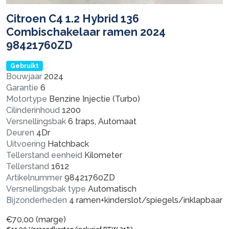
Citroen C4 1.2 Hybrid 136
Combischakelaar ramen 2024
98421760ZD
Gebruikt
Bouwjaar
2024
Garantie
6
Motortype
Benzine Injectie (Turbo)
Cilinderinhoud
1200
Versnellingsbak
6 traps, Automaat
Deuren
4Dr
Uitvoering
Hatchback
Tellerstand eenheid
Kilometer
Tellerstand
1612
Artikelnummer
98421760ZD
Versnellingsbak type
Automatisch
Bijzonderheden
4 ramen+kinderslot/spiegels/inklapbaar
€
70,00
(marge)