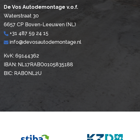
De Vos Autodemontage v.o.f.
Waterstraat 30
6657 CP Boven-Leeuwen (NL)
+31 487 59 24 15
info@devosautodemontage.nl
KvK: 69144362
IBAN: NL17RABO0105835188
BIC: RABONL2U