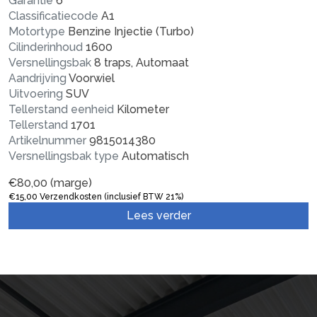
Garantie
6
Classificatiecode
A1
Motortype
Benzine Injectie (Turbo)
Cilinderinhoud
1600
Versnellingsbak
8 traps, Automaat
Aandrijving
Voorwiel
Uitvoering
SUV
Tellerstand eenheid
Kilometer
Tellerstand
1701
Artikelnummer
9815014380
Versnellingsbak type
Automatisch
€
80,00
(marge)
€
15,00
Verzendkosten (inclusief BTW 21%)
Lees verder