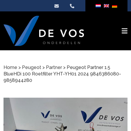
Home
>
Peugeot
>
Partner
> Peugeot Partner 1.5
BlueHDi 100 Roetfilter YHT-YH01 2024 9846386080-
9858944280