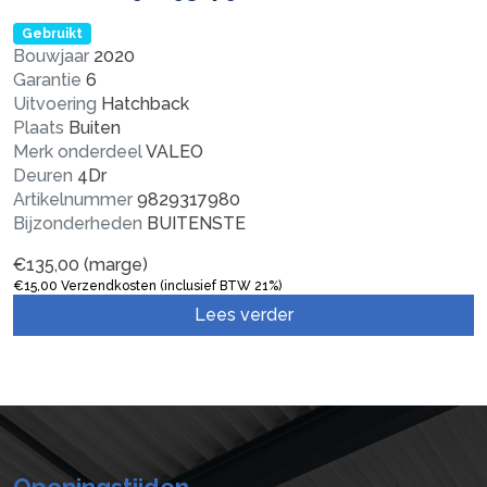
Gebruikt
Bouwjaar
2020
Garantie
6
Uitvoering
Hatchback
Plaats
Buiten
Merk onderdeel
VALEO
Deuren
4Dr
Artikelnummer
9829317980
Bijzonderheden
BUITENSTE
€
135,00
(marge)
€
15,00
Verzendkosten (inclusief BTW 21%)
Lees verder
Openingstijden