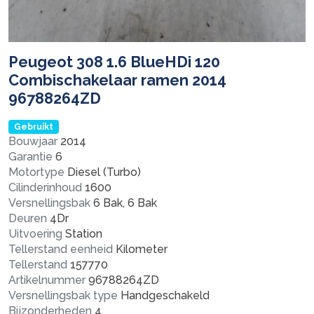
Peugeot 308 1.6 BlueHDi 120
Combischakelaar ramen 2014
96788264ZD
Gebruikt
Bouwjaar
2014
Garantie
6
Motortype
Diesel (Turbo)
Cilinderinhoud
1600
Versnellingsbak
6 Bak, 6 Bak
Deuren
4Dr
Uitvoering
Station
Tellerstand eenheid
Kilometer
Tellerstand
157770
Artikelnummer
96788264ZD
Versnellingsbak type
Handgeschakeld
Bijzonderheden
4