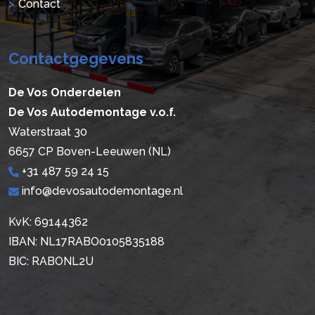
Contact
Contactgegevens
De Vos Onderdelen
De Vos Autodemontage v.o.f.
Waterstraat 30
6657 CP Boven-Leeuwen (NL)
+31 487 59 24 15
info@devosautodemontage.nl
KvK: 69144362
IBAN: NL17RABO0105835188
BIC: RABONL2U