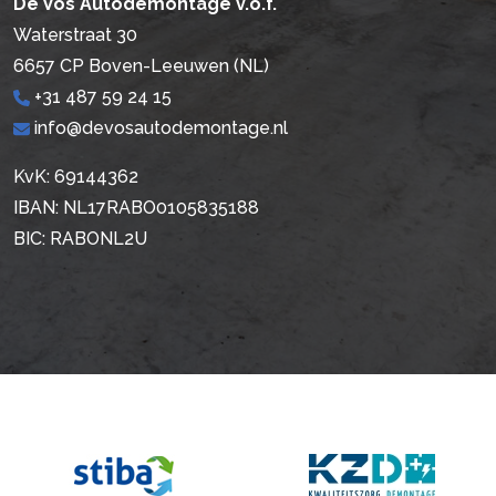
De Vos Autodemontage v.o.f.
Waterstraat 30
6657 CP Boven-Leeuwen (NL)
+31 487 59 24 15
info@devosautodemontage.nl
KvK: 69144362
IBAN: NL17RABO0105835188
BIC: RABONL2U