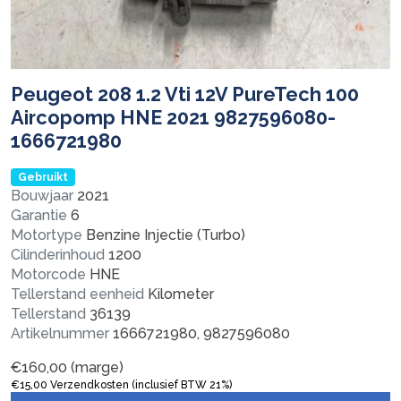
Peugeot 208 1.2 Vti 12V PureTech 100
Aircopomp HNE 2021 9827596080-
1666721980
Gebruikt
Bouwjaar
2021
Garantie
6
Motortype
Benzine Injectie (Turbo)
Cilinderinhoud
1200
Motorcode
HNE
Tellerstand eenheid
Kilometer
Tellerstand
36139
Artikelnummer
1666721980, 9827596080
€
160,00
(marge)
€
15,00
Verzendkosten (inclusief BTW 21%)