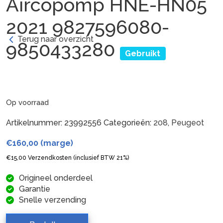
Aircopomp HNE-HN05
2021 9827596080-
Terug naar overzicht
9850433280
Gebruikt
Op voorraad
Artikelnummer:
23992556
Categorieën:
208
,
Peugeot
€
160,00
(marge)
€
15,00
Verzendkosten (inclusief BTW 21%)
Origineel onderdeel
Garantie
Snelle verzending