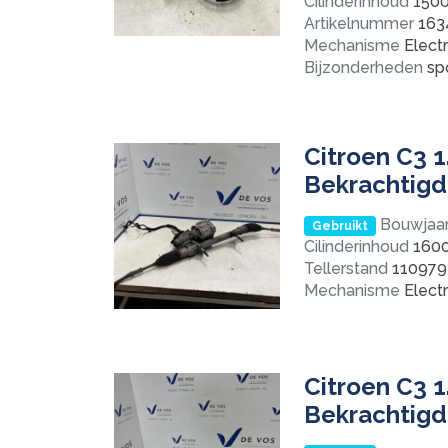
Cilinderinhoud
150
Artikelnummer
163
Mechanisme
Electr
Bijzonderheden
spo
Citroen C3 1
Bekrachtigd
Bouwjaa
Gebruikt
Cilinderinhoud
160
Tellerstand
110979
Mechanisme
Electr
Citroen C3 1
Bekrachtigd