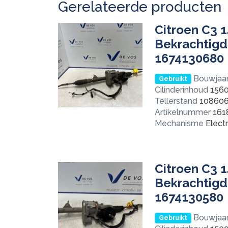
Gerelateerde producten
Citroen C3 1
Bekrachtigd
1674130680
Bouwjaa
Gebruikt
Cilinderinhoud
156
Tellerstand
10860
Artikelnummer
161
Mechanisme
Electr
Citroen C3 1
Bekrachtigd
1674130580
Bouwjaa
Gebruikt