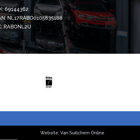
K: 69144362
AN: NL17RABO0105835188
C: RABONL2U
Website: Van Suilichem Online