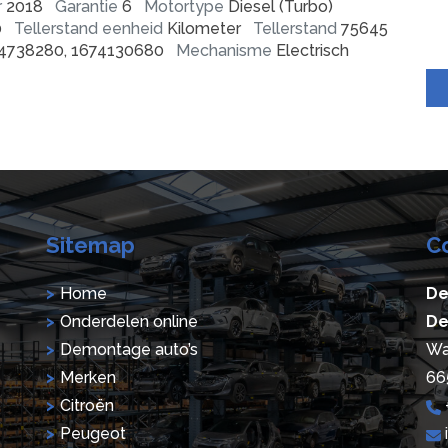
r
2018
Garantie
6
Motortype
Diesel (Turbo)
0
Tellerstand eenheid
Kilometer
Tellerstand
75645
4738280, 1674130680
Mechanisme
Electrisch
Sitemap
C
Home
De
Onderdelen online
De
Demontage auto’s
Wa
Merken
66
Citroën
Peugeot