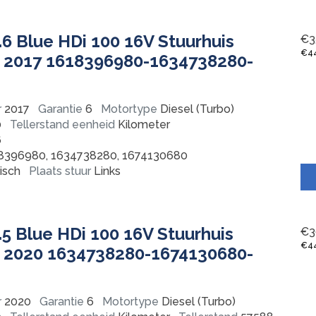
.6 Blue HDi 100 16V Stuurhuis
€
3
€
4
 2017 1618396980-1634738280-
r
2017
Garantie
6
Motortype
Diesel (Turbo)
0
Tellerstand eenheid
Kilometer
6
8396980, 1634738280, 1674130680
isch
Plaats stuur
Links
.5 Blue HDi 100 16V Stuurhuis
€
3
€
4
 2020 1634738280-1674130680-
r
2020
Garantie
6
Motortype
Diesel (Turbo)