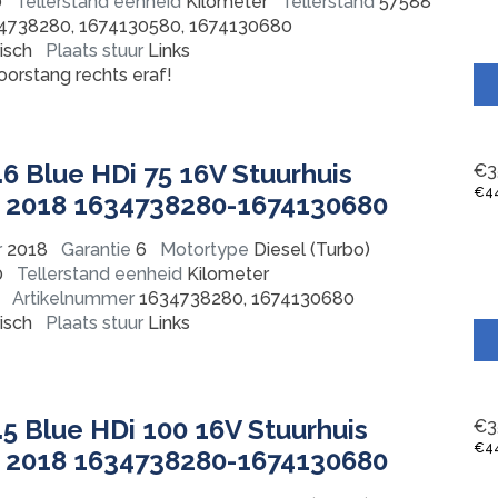
0
Tellerstand eenheid
Kilometer
Tellerstand
57588
4738280, 1674130580, 1674130680
isch
Plaats stuur
Links
orstang rechts eraf!
.6 Blue HDi 75 16V Stuurhuis
€
3
€
4
 2018 1634738280-1674130680
r
2018
Garantie
6
Motortype
Diesel (Turbo)
0
Tellerstand eenheid
Kilometer
Artikelnummer
1634738280, 1674130680
isch
Plaats stuur
Links
.5 Blue HDi 100 16V Stuurhuis
€
3
€
4
 2018 1634738280-1674130680