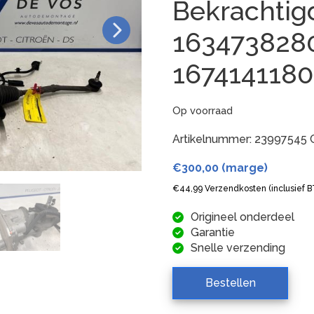
Bekrachtig
163473828
167414118
Op voorraad
Artikelnummer:
23997545
€
300,00
(marge)
€
44,99
Verzendkosten (inclusief 
Origineel onderdeel
Garantie
Snelle verzending
Bestellen