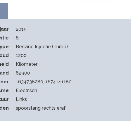
jaar
2019
ntie
6
type
Benzine Injectie (Turbo)
houd
1200
heid
Kilometer
tand
62900
mmer
1634738280, 1674141180
sme
Electrisch
tuur
Links
eden
spoorstang rechts eraf