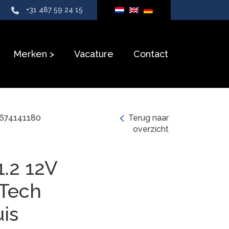
+31 487 59 24 15
Merken
Vacature
Contact
1674141180
Terug naar
overzicht
1.2 12V
eTech
is