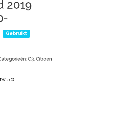
d 2019
0-
0
Gebruikt
Categorieën:
C3
,
Citroen
BTW 21%)