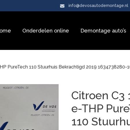
info@devosautodemontage.nl
ome
Onderdelen online
Demontage auto’s
-THP PureTech 110 Stuurhuis Bekrachtigd 2019 1634738280-
Citroen C3 
e-THP Pur
110 Stuurhu