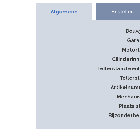
Algemeen
Bestellen
Bouw
Gara
Motor
Cilinderin
Tellerstand een
Tellers
Artikelnu
Mechani
Plaats s
Bijzonderh