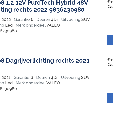
8 1.2 12V PureTech Hybrid 48V
€
1
€
1
hting rechts 2022 9836230980
r
2022
Garantie
6
Deuren
4Dr
Uitvoering
SUV
mp
Led
Merk onderdeel
VALEO
6230980
 Dagrijverlichting rechts 2021
€
1
€
1
r
2021
Garantie
6
Deuren
4Dr
Uitvoering
SUV
mp
Led
Merk onderdeel
VALEO
6230980