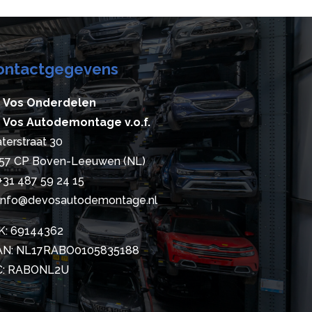
ontactgegevens
 Vos Onderdelen
 Vos Autodemontage v.o.f.
terstraat 30
57 CP Boven-Leeuwen (NL)
+31 487 59 24 15
info@devosautodemontage.nl
K: 69144362
AN: NL17RABO0105835188
C: RABONL2U