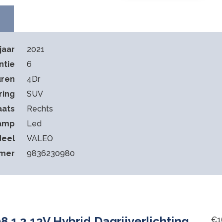
jaar
2021
ntie
6
ren
4Dr
ring
SUV
aats
Rechts
amp
Led
deel
VALEO
mmer
9836230980
 1.2 12V Hybrid Dagrijverlichting
€
1