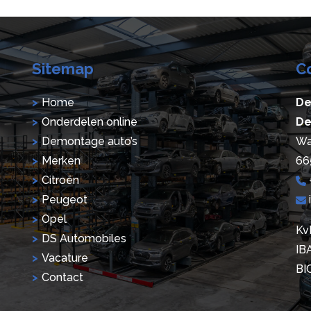
Sitemap
C
Home
De
Onderdelen online
De
Demontage auto’s
Wa
Merken
66
Citroën
Peugeot
Opel
Kv
DS Automobiles
IB
Vacature
BI
Contact