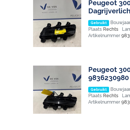
Peugeot 300
Dagrijverlic
Bouwjaa
Gebruikt
Plaats
Rechts
La
Artikelnummer
983
Peugeot 3008
9836230980
Bouwjaa
Gebruikt
Plaats
Rechts
La
Artikelnummer
983