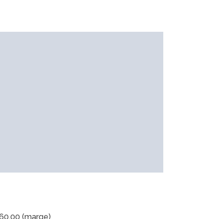
60,00
(marge)