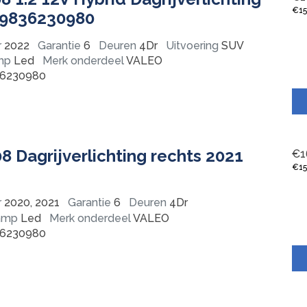
€
1
 9836230980
r
2022
Garantie
6
Deuren
4Dr
Uitvoering
SUV
mp
Led
Merk onderdeel
VALEO
6230980
 Dagrijverlichting rechts 2021
€
1
€
1
r
2020, 2021
Garantie
6
Deuren
4Dr
amp
Led
Merk onderdeel
VALEO
6230980