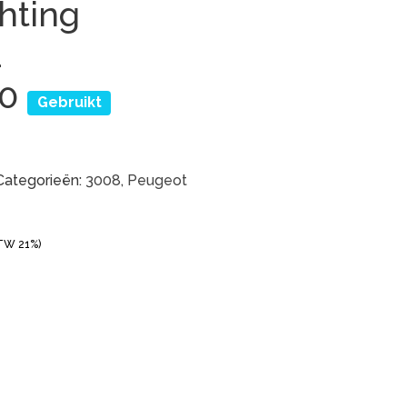
chting
1
80
Gebruikt
Categorieën:
3008
,
Peugeot
BTW 21%)