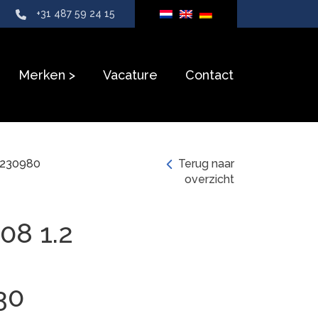
+31 487 59 24 15
Merken
Vacature
Contact
36230980
Terug naar
overzicht
08 1.2
30