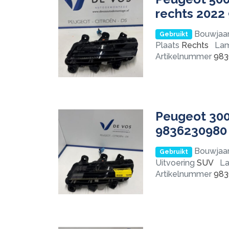
rechts 2022
Bouwjaa
Gebruikt
Plaats
Rechts
La
Artikelnummer
983
Peugeot 3008
9836230980
Bouwjaa
Gebruikt
Uitvoering
SUV
L
Artikelnummer
983