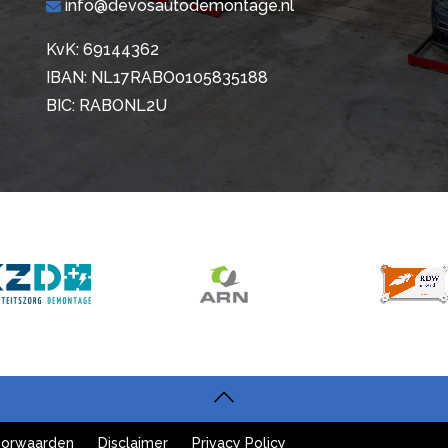
info@devosautodemontage.nl
KvK: 69144362
IBAN: NL17RABO0105835188
BIC: RABONL2U
orwaarden
Disclaimer
Privacy Policy