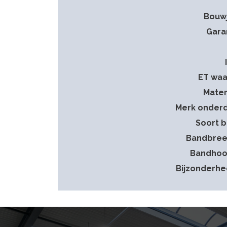
Bouw
Gara
ET wa
Mater
Merk onder
Soort 
Bandbree
Bandhoo
Bijzonderh