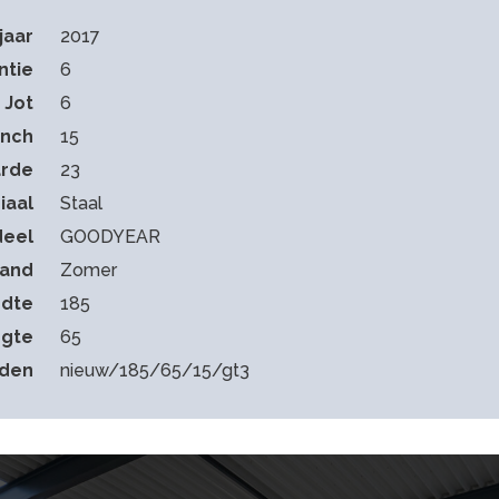
jaar
2017
ntie
6
Jot
6
Inch
15
arde
23
iaal
Staal
deel
GOODYEAR
band
Zomer
dte
185
gte
65
eden
nieuw/185/65/15/gt3